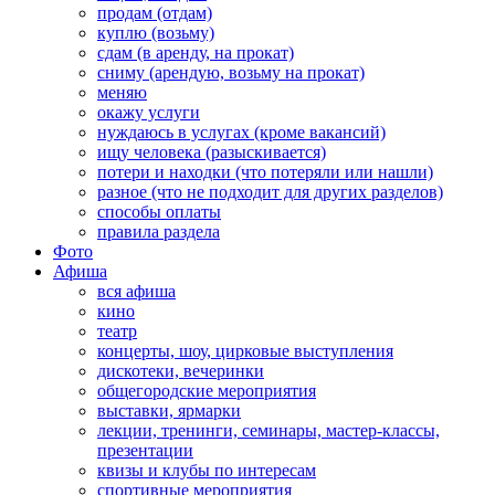
продам (отдам)
куплю (возьму)
сдам (в аренду, на прокат)
сниму (арендую, возьму на прокат)
меняю
окажу услуги
нуждаюсь в услугах (кроме вакансий)
ищу человека (разыскивается)
потери и находки (что потеряли или нашли)
разное (что не подходит для других разделов)
способы оплаты
правила раздела
Фото
Афиша
вся афиша
кино
театр
концерты, шоу, цирковые выступления
дискотеки, вечеринки
общегородские мероприятия
выставки, ярмарки
лекции, тренинги, семинары, мастер-классы,
презентации
квизы и клубы по интересам
спортивные мероприятия