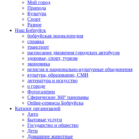
Мой город
Природа
Культура
Спорт
Разное
Наш Бобруйск
бобруйская энциклопедия
справка
транспорт
расписание движения городских автобусов
здоровье, спорт, туризм
экономика
религия и национально-культурные объединения
культура, образование, СМИ
литература и искусство
о городе
Фотогалереи
Сферические 360° панорамы
Online-сервисы Бобруйска
Каталог организаций
Авто
Бытовые услуги
Государство и общество
Дети
Домашние животные