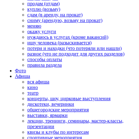
продам (отдам)
куплю (возьму)
сдам (в аренду, на прокат)
сниму (арендую, возьму на прокат)
меняю
окажу услуги
нуждаюсь в услугах (кроме вакансий)
ищу человека (разыскивается)
потери и находки (что потеряли или нашли)
разное (что не подходит для других разделов)
способы оплаты
правила раздела
Фото
Афиша
вся афиша
кино
театр
концерты, шоу, цирковые выступления
дискотеки, вечеринки
общегородские мероприятия
выставки, ярмарки
лекции, тренинги, семинары, мастер-классы,
презентации
квизы и клубы по интересам
спортивные мероприятия