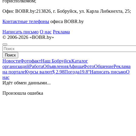
горисполкомом;
Офис BOBR.by:
213826, г. Бобруйск, ул. Карла Либкнехта, 25;
Контактные телефоны
офиса BOBR.by
Написать письмо
О нас
Реклама
© 2006-2026 «BOBR.by»
Поиск
Новости
Фотофакт
Наш Бобруйск
Каталог
организаций
Работа
Объявления
Афиша
Фото
Общение
Реклама
на портале
Курсы валют
$ 2.98
Погода
19.8°
Написать письмо
О
нас
Идёт обмен данными...
Произошла ошибка