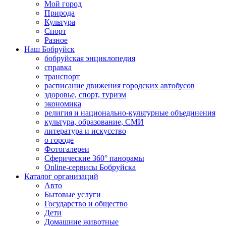
Мой город
Природа
Культура
Спорт
Разное
Наш Бобруйск
бобруйская энциклопедия
справка
транспорт
расписание движения городских автобусов
здоровье, спорт, туризм
экономика
религия и национально-культурные объединения
культура, образование, СМИ
литература и искусство
о городе
Фотогалереи
Сферические 360° панорамы
Online-сервисы Бобруйска
Каталог организаций
Авто
Бытовые услуги
Государство и общество
Дети
Домашние животные