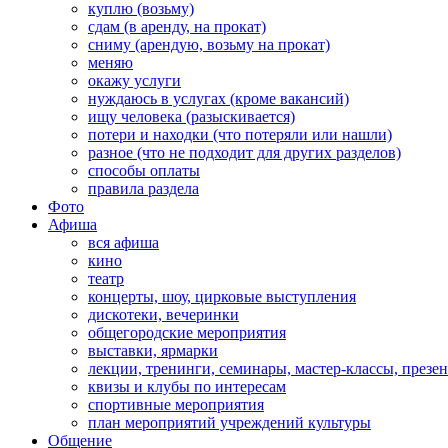
куплю (возьму)
сдам (в аренду, на прокат)
сниму (арендую, возьму на прокат)
меняю
окажу услуги
нуждаюсь в услугах (кроме вакансий)
ищу человека (разыскивается)
потери и находки (что потеряли или нашли)
разное (что не подходит для других разделов)
способы оплаты
правила раздела
Фото
Афиша
вся афиша
кино
театр
концерты, шоу, цирковые выступления
дискотеки, вечеринки
общегородские мероприятия
выставки, ярмарки
лекции, тренинги, семинары, мастер-классы, презе
квизы и клубы по интересам
спортивные мероприятия
план мероприятий учреждений культуры
Общение