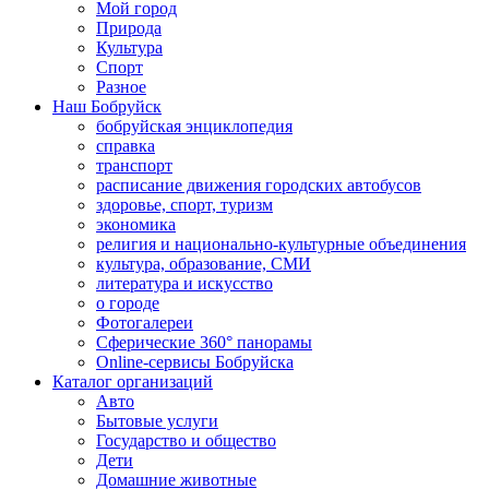
Мой город
Природа
Культура
Спорт
Разное
Наш Бобруйск
бобруйская энциклопедия
справка
транспорт
расписание движения городских автобусов
здоровье, спорт, туризм
экономика
религия и национально-культурные объединения
культура, образование, СМИ
литература и искусство
о городе
Фотогалереи
Сферические 360° панорамы
Online-сервисы Бобруйска
Каталог организаций
Авто
Бытовые услуги
Государство и общество
Дети
Домашние животные