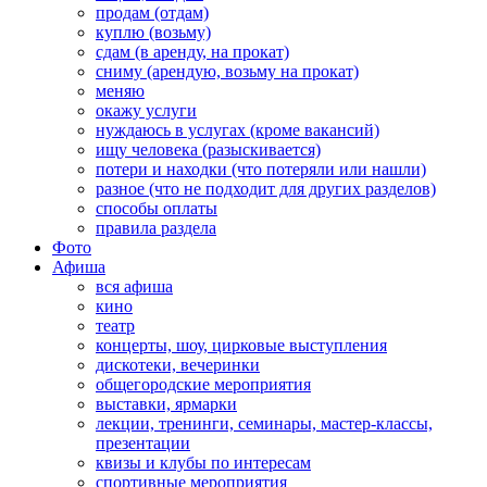
продам (отдам)
куплю (возьму)
сдам (в аренду, на прокат)
сниму (арендую, возьму на прокат)
меняю
окажу услуги
нуждаюсь в услугах (кроме вакансий)
ищу человека (разыскивается)
потери и находки (что потеряли или нашли)
разное (что не подходит для других разделов)
способы оплаты
правила раздела
Фото
Афиша
вся афиша
кино
театр
концерты, шоу, цирковые выступления
дискотеки, вечеринки
общегородские мероприятия
выставки, ярмарки
лекции, тренинги, семинары, мастер-классы,
презентации
квизы и клубы по интересам
спортивные мероприятия