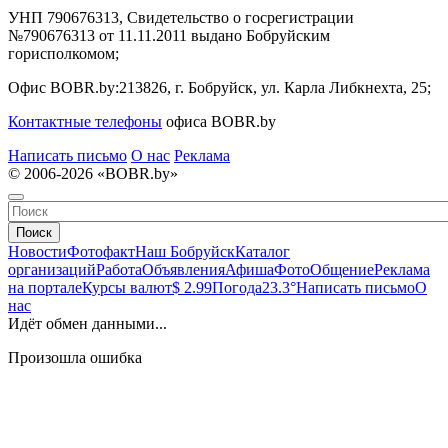
УНП 790676313, Свидетельство о госрегистрации
№790676313 от 11.11.2011 выдано Бобруйским
горисполкомом;
Офис BOBR.by:
213826, г. Бобруйск, ул. Карла Либкнехта, 25;
Контактные телефоны
офиса BOBR.by
Написать письмо
О нас
Реклама
© 2006-2026 «BOBR.by»
Поиск
Новости
Фотофакт
Наш Бобруйск
Каталог
организаций
Работа
Объявления
Афиша
Фото
Общение
Реклама
на портале
Курсы валют
$ 2.99
Погода
23.3°
Написать письмо
О
нас
Идёт обмен данными...
Произошла ошибка