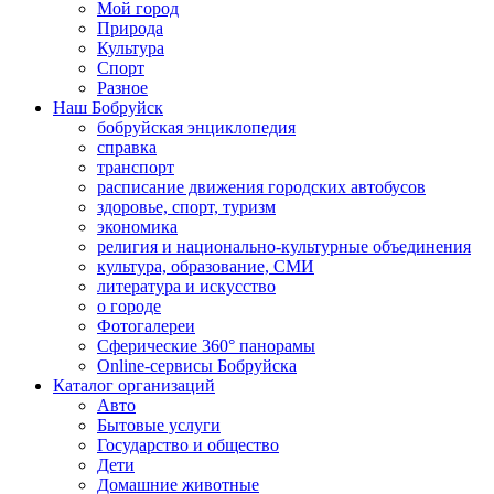
Мой город
Природа
Культура
Спорт
Разное
Наш Бобруйск
бобруйская энциклопедия
справка
транспорт
расписание движения городских автобусов
здоровье, спорт, туризм
экономика
религия и национально-культурные объединения
культура, образование, СМИ
литература и искусство
о городе
Фотогалереи
Сферические 360° панорамы
Online-сервисы Бобруйска
Каталог организаций
Авто
Бытовые услуги
Государство и общество
Дети
Домашние животные