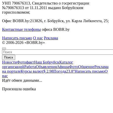
УНП 790676313, Свидетельство о госрегистрации
№790676313 от 11.11.2011 выдано Бобруйским
горисполкомом;
Офис BOBR.by:
213826, г. Бобруйск, ул. Карла Либкнехта, 25;
Контактные телефоны
офиса BOBR.by
Написать письмо
О нас
Реклама
© 2006-2026 «BOBR.by»
Поиск
Новости
Фотофакт
Наш Бобруйск
Каталог
организаций
Работа
Объявления
Афиша
Фото
Общение
Реклама
на портале
Курсы валют
$ 2.98
Погода
23.8°
Написать письмо
О
нас
Идёт обмен данными...
Произошла ошибка