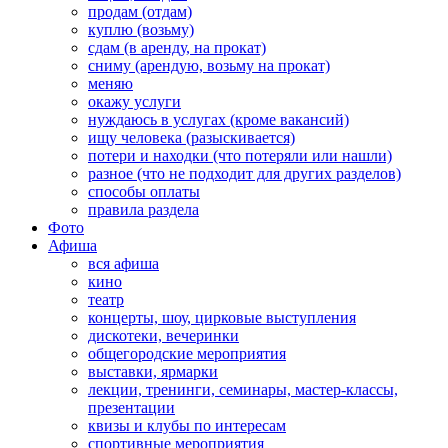
продам (отдам)
куплю (возьму)
сдам (в аренду, на прокат)
сниму (арендую, возьму на прокат)
меняю
окажу услуги
нуждаюсь в услугах (кроме вакансий)
ищу человека (разыскивается)
потери и находки (что потеряли или нашли)
разное (что не подходит для других разделов)
способы оплаты
правила раздела
Фото
Афиша
вся афиша
кино
театр
концерты, шоу, цирковые выступления
дискотеки, вечеринки
общегородские мероприятия
выставки, ярмарки
лекции, тренинги, семинары, мастер-классы,
презентации
квизы и клубы по интересам
спортивные мероприятия