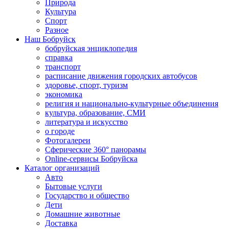
Природа
Культура
Спорт
Разное
Наш Бобруйск
бобруйская энциклопедия
справка
транспорт
расписание движения городских автобусов
здоровье, спорт, туризм
экономика
религия и национально-культурные объединения
культура, образование, СМИ
литература и искусство
о городе
Фотогалереи
Сферические 360° панорамы
Online-сервисы Бобруйска
Каталог организаций
Авто
Бытовые услуги
Государство и общество
Дети
Домашние животные
Доставка