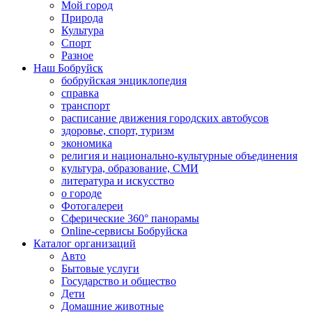
Мой город
Природа
Культура
Спорт
Разное
Наш Бобруйск
бобруйская энциклопедия
справка
транспорт
расписание движения городских автобусов
здоровье, спорт, туризм
экономика
религия и национально-культурные объединения
культура, образование, СМИ
литература и искусство
о городе
Фотогалереи
Сферические 360° панорамы
Online-сервисы Бобруйска
Каталог организаций
Авто
Бытовые услуги
Государство и общество
Дети
Домашние животные