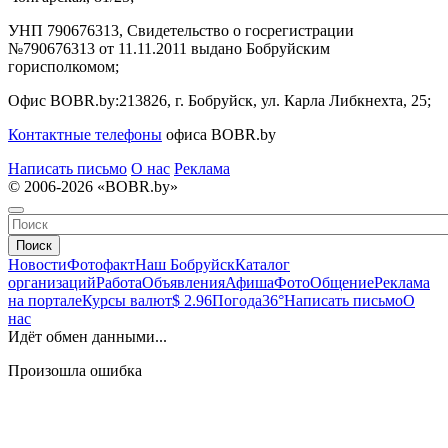
УНП 790676313, Свидетельство о госрегистрации
№790676313 от 11.11.2011 выдано Бобруйским
горисполкомом;
Офис BOBR.by:
213826, г. Бобруйск, ул. Карла Либкнехта, 25;
Контактные телефоны
офиса BOBR.by
Написать письмо
О нас
Реклама
© 2006-2026 «BOBR.by»
Поиск
Новости
Фотофакт
Наш Бобруйск
Каталог
организаций
Работа
Объявления
Афиша
Фото
Общение
Реклама
на портале
Курсы валют
$ 2.96
Погода
36°
Написать письмо
О
нас
Идёт обмен данными...
Произошла ошибка