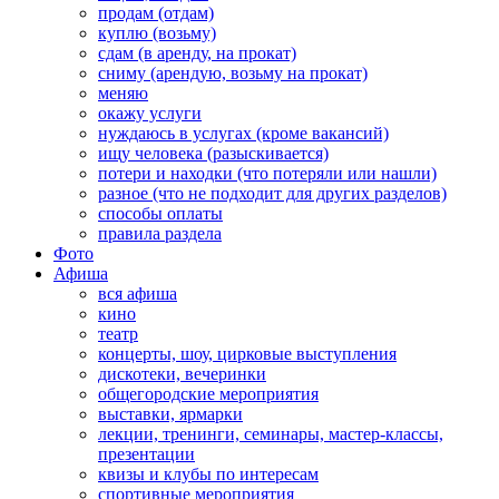
продам (отдам)
куплю (возьму)
сдам (в аренду, на прокат)
сниму (арендую, возьму на прокат)
меняю
окажу услуги
нуждаюсь в услугах (кроме вакансий)
ищу человека (разыскивается)
потери и находки (что потеряли или нашли)
разное (что не подходит для других разделов)
способы оплаты
правила раздела
Фото
Афиша
вся афиша
кино
театр
концерты, шоу, цирковые выступления
дискотеки, вечеринки
общегородские мероприятия
выставки, ярмарки
лекции, тренинги, семинары, мастер-классы,
презентации
квизы и клубы по интересам
спортивные мероприятия