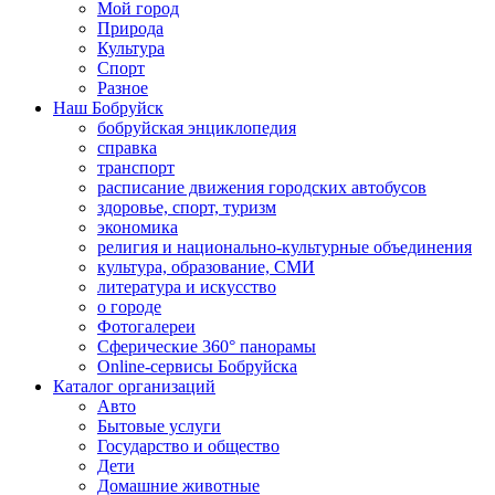
Мой город
Природа
Культура
Спорт
Разное
Наш Бобруйск
бобруйская энциклопедия
справка
транспорт
расписание движения городских автобусов
здоровье, спорт, туризм
экономика
религия и национально-культурные объединения
культура, образование, СМИ
литература и искусство
о городе
Фотогалереи
Сферические 360° панорамы
Online-сервисы Бобруйска
Каталог организаций
Авто
Бытовые услуги
Государство и общество
Дети
Домашние животные