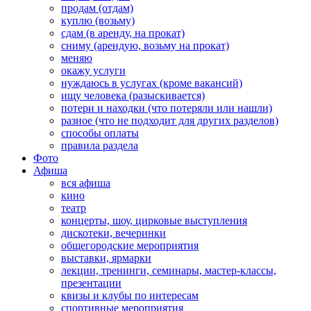
продам (отдам)
куплю (возьму)
сдам (в аренду, на прокат)
сниму (арендую, возьму на прокат)
меняю
окажу услуги
нуждаюсь в услугах (кроме вакансий)
ищу человека (разыскивается)
потери и находки (что потеряли или нашли)
разное (что не подходит для других разделов)
способы оплаты
правила раздела
Фото
Афиша
вся афиша
кино
театр
концерты, шоу, цирковые выступления
дискотеки, вечеринки
общегородские мероприятия
выставки, ярмарки
лекции, тренинги, семинары, мастер-классы,
презентации
квизы и клубы по интересам
спортивные мероприятия