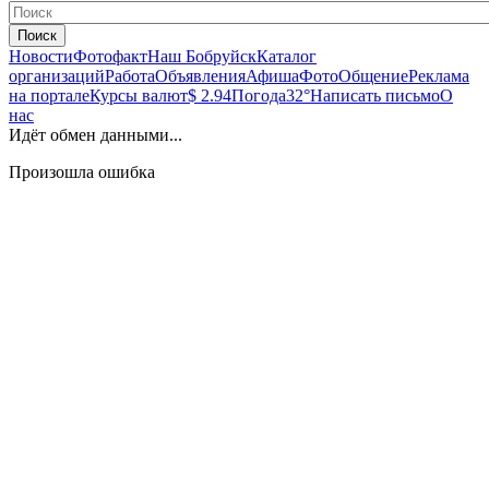
Поиск
Новости
Фотофакт
Наш Бобруйск
Каталог
организаций
Работа
Объявления
Афиша
Фото
Общение
Реклама
на портале
Курсы валют
$ 2.94
Погода
32°
Написать письмо
О
нас
Идёт обмен данными...
Произошла ошибка