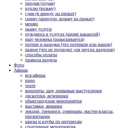
продам (отдам)
куплю (возьму)
сдам (в аренду, на прокат)
сниму (арендую, возьму на прокат)
меняю
окажу услуги
нуждаюсь в услугах (кроме вакансий)
ищу человека (разыскивается)
потери и находки (что потеряли или нашли)
разное (что не подходит для других разделов)
способы оплаты
правила раздела
Фото
Афиша
вся афиша
кино
театр
концерты, шоу, цирковые выступления
дискотеки, вечеринки
общегородские мероприятия
выставки, ярмарки
лекции, тренинги, семинары, мастер-классы,
презентации
квизы и клубы по интересам
спортивные мероприятия