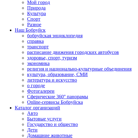
Мой город
Природа
Культура
Спорт
Разное
Наш Бобруйск
бобруйская энциклопедия
справка
транспорт
расписание движения городских автобусов
здоровье, спорт, туризм
экономика
религия и национально-культурные объединения
культура, образование, СМИ
литература и искусство
о городе
Фотогалереи
Сферические 360° панорамы
Online-сервисы Бобруйска
Каталог организаций
Авто
Бытовые услуги
Государство и общество
Дети
Домашние животные