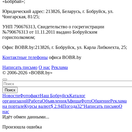
«Бобрбай»;
Юридический адрес:
213826, Беларусь, г. Бобруйск, ул.
Чонгарская, 81/25;
УНП 790676313, Свидетельство о госрегистрации
№790676313 от 11.11.2011 выдано Бобруйским
горисполкомом;
Офис BOBR.by:
213826, г. Бобруйск, ул. Карла Либкнехта, 25;
Контактные телефоны
офиса BOBR.by
Написать письмо
О нас
Реклама
© 2006-2026 «BOBR.by»
Поиск
Новости
Фотофакт
Наш Бобруйск
Каталог
организаций
Работа
Объявления
Афиша
Фото
Общение
Реклама
на портале
Курсы валют
$ 2.94
Погода
32°
Написать письмо
О
нас
Идёт обмен данными...
Произошла ошибка