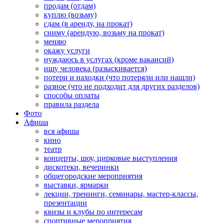
продам (отдам)
куплю (возьму)
сдам (в аренду, на прокат)
сниму (арендую, возьму на прокат)
меняю
окажу услуги
нуждаюсь в услугах (кроме вакансий)
ищу человека (разыскивается)
потери и находки (что потеряли или нашли)
разное (что не подходит для других разделов)
способы оплаты
правила раздела
Фото
Афиша
вся афиша
кино
театр
концерты, шоу, цирковые выступления
дискотеки, вечеринки
общегородские мероприятия
выставки, ярмарки
лекции, тренинги, семинары, мастер-классы,
презентации
квизы и клубы по интересам
спортивные мероприятия