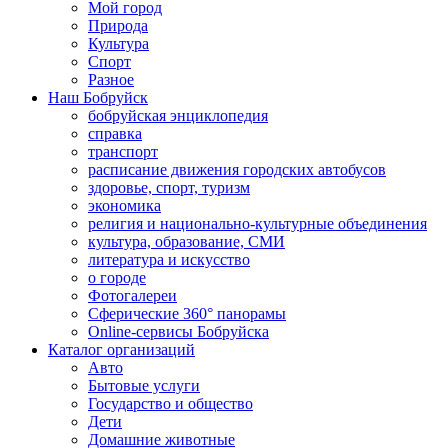
Мой город
Природа
Культура
Спорт
Разное
Наш Бобруйск
бобруйская энциклопедия
справка
транспорт
расписание движения городских автобусов
здоровье, спорт, туризм
экономика
религия и национально-культурные объединения
культура, образование, СМИ
литература и искусство
о городе
Фотогалереи
Сферические 360° панорамы
Online-сервисы Бобруйска
Каталог организаций
Авто
Бытовые услуги
Государство и общество
Дети
Домашние животные