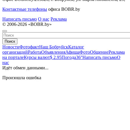
Контактные телефоны
офиса BOBR.by
Написать письмо
О нас
Реклама
© 2006-2026 «BOBR.by»
Поиск
Новости
Фотофакт
Наш Бобруйск
Каталог
организаций
Работа
Объявления
Афиша
Фото
Общение
Реклама
на портале
Курсы валют
$ 2.95
Погода
36°
Написать письмо
О
нас
Идёт обмен данными...
Произошла ошибка