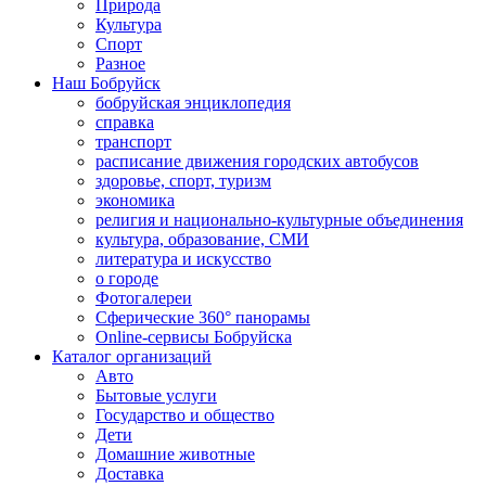
Природа
Культура
Спорт
Разное
Наш Бобруйск
бобруйская энциклопедия
справка
транспорт
расписание движения городских автобусов
здоровье, спорт, туризм
экономика
религия и национально-культурные объединения
культура, образование, СМИ
литература и искусство
о городе
Фотогалереи
Сферические 360° панорамы
Online-сервисы Бобруйска
Каталог организаций
Авто
Бытовые услуги
Государство и общество
Дети
Домашние животные
Доставка