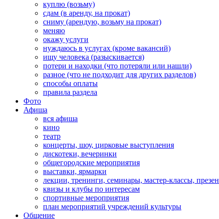
куплю (возьму)
сдам (в аренду, на прокат)
сниму (арендую, возьму на прокат)
меняю
окажу услуги
нуждаюсь в услугах (кроме вакансий)
ищу человека (разыскивается)
потери и находки (что потеряли или нашли)
разное (что не подходит для других разделов)
способы оплаты
правила раздела
Фото
Афиша
вся афиша
кино
театр
концерты, шоу, цирковые выступления
дискотеки, вечеринки
общегородские мероприятия
выставки, ярмарки
лекции, тренинги, семинары, мастер-классы, презе
квизы и клубы по интересам
спортивные мероприятия
план мероприятий учреждений культуры
Общение