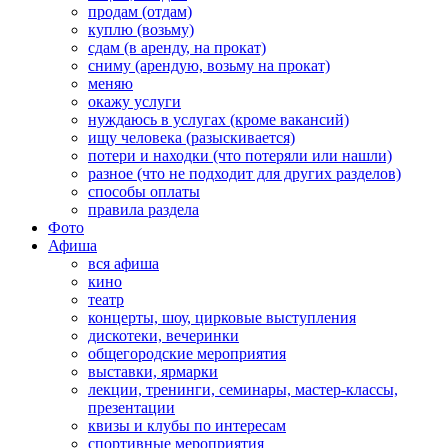
продам (отдам)
куплю (возьму)
сдам (в аренду, на прокат)
сниму (арендую, возьму на прокат)
меняю
окажу услуги
нуждаюсь в услугах (кроме вакансий)
ищу человека (разыскивается)
потери и находки (что потеряли или нашли)
разное (что не подходит для других разделов)
способы оплаты
правила раздела
Фото
Афиша
вся афиша
кино
театр
концерты, шоу, цирковые выступления
дискотеки, вечеринки
общегородские мероприятия
выставки, ярмарки
лекции, тренинги, семинары, мастер-классы,
презентации
квизы и клубы по интересам
спортивные мероприятия