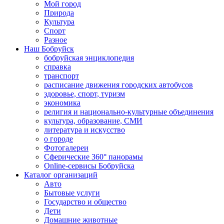
Мой город
Природа
Культура
Спорт
Разное
Наш Бобруйск
бобруйская энциклопедия
справка
транспорт
расписание движения городских автобусов
здоровье, спорт, туризм
экономика
религия и национально-культурные объединения
культура, образование, СМИ
литература и искусство
о городе
Фотогалереи
Сферические 360° панорамы
Online-сервисы Бобруйска
Каталог организаций
Авто
Бытовые услуги
Государство и общество
Дети
Домашние животные