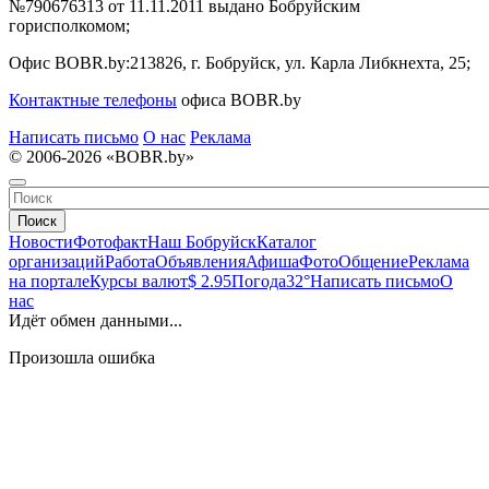
№790676313 от 11.11.2011 выдано Бобруйским
горисполкомом;
Офис BOBR.by:
213826, г. Бобруйск, ул. Карла Либкнехта, 25;
Контактные телефоны
офиса BOBR.by
Написать письмо
О нас
Реклама
© 2006-2026 «BOBR.by»
Поиск
Новости
Фотофакт
Наш Бобруйск
Каталог
организаций
Работа
Объявления
Афиша
Фото
Общение
Реклама
на портале
Курсы валют
$ 2.95
Погода
32°
Написать письмо
О
нас
Идёт обмен данными...
Произошла ошибка