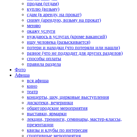
продам (отдам)
куплю (возьму)
сдам (в аренду, на прокат)
сниму (арендую, возьму на прокат)
меняю
окажу услуги
нуждаюсь в услугах (кроме вакансий)
ищу человека (разыскивается)
потери и находки (что потеряли или нашли)
разное (что не подходит для других разделов)
способы оплаты
правила раздела
Фото
Афиша
вся афиша
кино
театр
концерты, шоу, цирковые выступления
дискотеки, вечеринки
общегородские мероприятия
выставки, ярмарки
лекции, тренинги, семинары, мастер-классы,
презентации
квизы и клубы по интересам
спортивные мероприятия