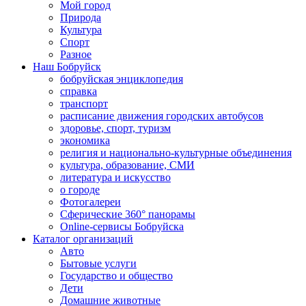
Мой город
Природа
Культура
Спорт
Разное
Наш Бобруйск
бобруйская энциклопедия
справка
транспорт
расписание движения городских автобусов
здоровье, спорт, туризм
экономика
религия и национально-культурные объединения
культура, образование, СМИ
литература и искусство
о городе
Фотогалереи
Сферические 360° панорамы
Online-сервисы Бобруйска
Каталог организаций
Авто
Бытовые услуги
Государство и общество
Дети
Домашние животные