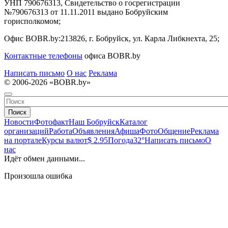
УНП 790676313, Свидетельство о госрегистрации
№790676313 от 11.11.2011 выдано Бобруйским
горисполкомом;
Офис BOBR.by:
213826, г. Бобруйск, ул. Карла Либкнехта, 25;
Контактные телефоны
офиса BOBR.by
Написать письмо
О нас
Реклама
© 2006-2026 «BOBR.by»
Поиск
Новости
Фотофакт
Наш Бобруйск
Каталог
организаций
Работа
Объявления
Афиша
Фото
Общение
Реклама
на портале
Курсы валют
$ 2.95
Погода
32°
Написать письмо
О
нас
Идёт обмен данными...
Произошла ошибка