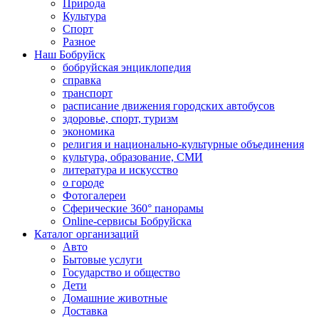
Природа
Культура
Спорт
Разное
Наш Бобруйск
бобруйская энциклопедия
справка
транспорт
расписание движения городских автобусов
здоровье, спорт, туризм
экономика
религия и национально-культурные объединения
культура, образование, СМИ
литература и искусство
о городе
Фотогалереи
Сферические 360° панорамы
Online-сервисы Бобруйска
Каталог организаций
Авто
Бытовые услуги
Государство и общество
Дети
Домашние животные
Доставка