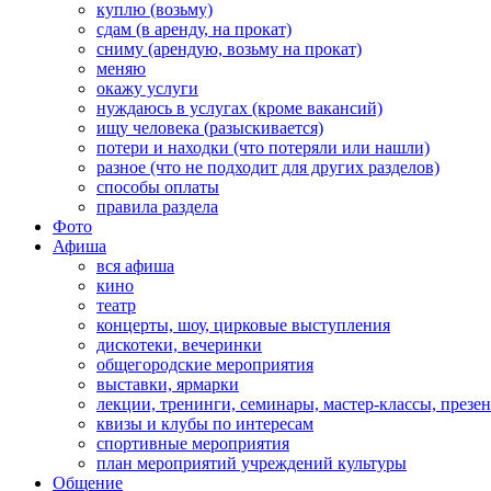
куплю (возьму)
сдам (в аренду, на прокат)
сниму (арендую, возьму на прокат)
меняю
окажу услуги
нуждаюсь в услугах (кроме вакансий)
ищу человека (разыскивается)
потери и находки (что потеряли или нашли)
разное (что не подходит для других разделов)
способы оплаты
правила раздела
Фото
Афиша
вся афиша
кино
театр
концерты, шоу, цирковые выступления
дискотеки, вечеринки
общегородские мероприятия
выставки, ярмарки
лекции, тренинги, семинары, мастер-классы, презе
квизы и клубы по интересам
спортивные мероприятия
план мероприятий учреждений культуры
Общение