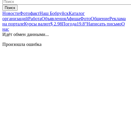
Поиск
Новости
Фотофакт
Наш Бобруйск
Каталог
организаций
Работа
Объявления
Афиша
Фото
Общение
Реклама
на портале
Курсы валют
$ 2.98
Погода
19.8°
Написать письмо
О
нас
Идёт обмен данными...
Произошла ошибка