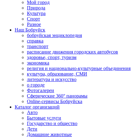
Мой город
Природа
Культура
Спорт
Разное
Наш Бобруйск
бобруйская энциклопедия
справка
транспорт
расписание движения городских автобусов
здоровье, спорт, туризм
экономика
религия и национально-культурные объединения
культура, образование, СМИ
литература и искусство
о городе
Фотогалереи
Сферические 360° панорамы
Online-сервисы Бобруйска
Каталог организаций
Авто
Бытовые услуги
Государство и общество
Дети
Домашние животные