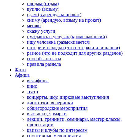
продам (отдам)
куплю (возьму)
сдам (в аренду, на прокат)
сниму (арендую, возьму на прокат)
меняю
окажу услуги
нуждаюсь в услугах (кроме вакансий)
ищу человека (разыскивается)
потери и находки (что потеряли или нашли)
разное (что не подходит для других разделов)
способы оплаты
правила раздела
Фото
Афиша
вся афиша
кино
театр
концерты, шоу, цирковые выступления
дискотеки, вечеринки
общегородские мероприятия
выставки, ярмарки
лекции, тренинги, семинары, мастер-классы,
презентации
квизы и клубы по интересам
спортивные мероприятия