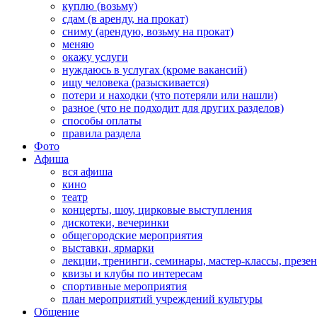
куплю (возьму)
сдам (в аренду, на прокат)
сниму (арендую, возьму на прокат)
меняю
окажу услуги
нуждаюсь в услугах (кроме вакансий)
ищу человека (разыскивается)
потери и находки (что потеряли или нашли)
разное (что не подходит для других разделов)
способы оплаты
правила раздела
Фото
Афиша
вся афиша
кино
театр
концерты, шоу, цирковые выступления
дискотеки, вечеринки
общегородские мероприятия
выставки, ярмарки
лекции, тренинги, семинары, мастер-классы, презе
квизы и клубы по интересам
спортивные мероприятия
план мероприятий учреждений культуры
Общение