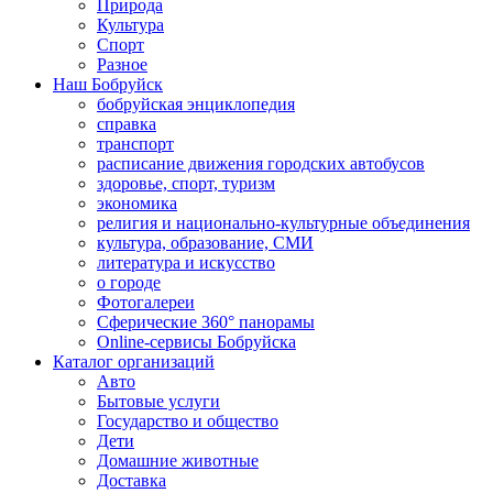
Природа
Культура
Спорт
Разное
Наш Бобруйск
бобруйская энциклопедия
справка
транспорт
расписание движения городских автобусов
здоровье, спорт, туризм
экономика
религия и национально-культурные объединения
культура, образование, СМИ
литература и искусство
о городе
Фотогалереи
Сферические 360° панорамы
Online-сервисы Бобруйска
Каталог организаций
Авто
Бытовые услуги
Государство и общество
Дети
Домашние животные
Доставка