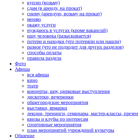
куплю (возьму)
сдам (в аренду, на прокат)
сниму (арендую, возьму на прокат)
меняю
окажу услуги
нуждаюсь в услугах (кроме вакансий)
ищу человека (разыскивается)
потери и находки (что потеряли или нашли)
разное (что не подходит для других разделов)
способы оплаты
правила раздела
Фото
Афиша
вся афиша
кино
театр
концерты, шоу, цирковые выступления
дискотеки, вечеринки
общегородские мероприятия
выставки, ярмарки
лекции, тренинги, семинары, мастер-классы, презе
квизы и клубы по интересам
спортивные мероприятия
план мероприятий учреждений культуры
Общение