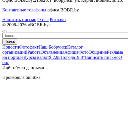
Офис BOBR.by:
213826, г. Бобруйск, ул. Карла Либкнехта, 25;
Контактные телефоны
офиса BOBR.by
Написать письмо
О нас
Реклама
© 2006-2026 «BOBR.by»
Поиск
Новости
Фотофакт
Наш Бобруйск
Каталог
организаций
Работа
Объявления
Афиша
Фото
Общение
Реклама
на портале
Курсы валют
$ 2.98
Погода
19.8°
Написать письмо
О
нас
Идёт обмен данными...
Произошла ошибка