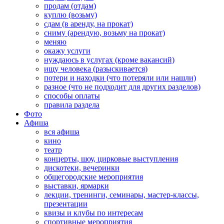
продам (отдам)
куплю (возьму)
сдам (в аренду, на прокат)
сниму (арендую, возьму на прокат)
меняю
окажу услуги
нуждаюсь в услугах (кроме вакансий)
ищу человека (разыскивается)
потери и находки (что потеряли или нашли)
разное (что не подходит для других разделов)
способы оплаты
правила раздела
Фото
Афиша
вся афиша
кино
театр
концерты, шоу, цирковые выступления
дискотеки, вечеринки
общегородские мероприятия
выставки, ярмарки
лекции, тренинги, семинары, мастер-классы,
презентации
квизы и клубы по интересам
спортивные мероприятия