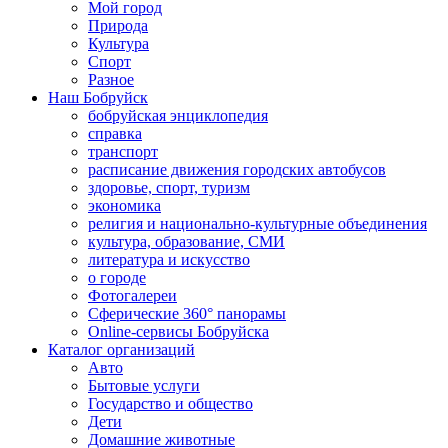
Мой город
Природа
Культура
Спорт
Разное
Наш Бобруйск
бобруйская энциклопедия
справка
транспорт
расписание движения городских автобусов
здоровье, спорт, туризм
экономика
религия и национально-культурные объединения
культура, образование, СМИ
литература и искусство
о городе
Фотогалереи
Сферические 360° панорамы
Online-сервисы Бобруйска
Каталог организаций
Авто
Бытовые услуги
Государство и общество
Дети
Домашние животные