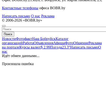
Контактные телефоны
офиса BOBR.by
Написать письмо
О нас
Реклама
© 2006-2026 «BOBR.by»
Поиск
Новости
Фотофакт
Наш Бобруйск
Каталог
организаций
Работа
Объявления
Афиша
Фото
Общение
Реклама
на портале
Курсы валют
$ 2.99
Погода
23.3°
Написать письмо
О
нас
Идёт обмен данными...
Произошла ошибка