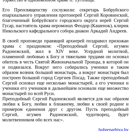
Его Преосвященству сослужили: секретарь Бобруйского
епархиального управления протоиерей Сергий Коровинский,
благочинный Бобруйского городского округа иерей Сергий
Гусар, настоятель храма иеромонах Феодор (Кашенок), клирик
Никольского кафедрального собора диакон Аркадий Андреев.
В своей проповеди правящий архиерей поздравил прихожан
храма с праздником: «Преподобный Сергий, игумен
Радонежский, жил в XIV веке. Усердной молитвой,
пламенной любовью к Богу и тяжелыми трудами он основал
обитель в честь Святой Живоначальной Троицы, в которой он
и подвизался. Вокруг него собирались ученики и таким
образом возник большой монастырь, а вокруг монастыря был
построен большой город Сергиев Посад. Также преподобный
Сергий основал еще несколько монастырей, а его ученики и
ученики его учеников в дальнейшем основали еще множество
монастырей по всей Руси.
Преподобный Сергий Радонежский является для нас образом
любви к Богу, любви к ближнему, любви к своей родине и
примером единения друг с другом. Пусть преподобный
Сергий, игумен Радонежский, чудотворец, будет
молитвенником обо всех нас».
bobreparhiya.by