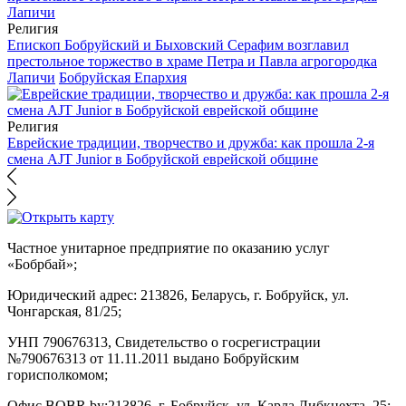
Религия
Епископ Бобруйский и Быховский Серафим возглавил
престольное торжество в храме Петра и Павла агрогородка
Лапичи
Бобруйская Епархия
Религия
Еврейские традиции, творчество и дружба: как прошла 2-я
смена AJT Junior в Бобруйской еврейской общине
Частное унитарное предприятие по оказанию услуг
«Бобрбай»;
Юридический адрес:
213826, Беларусь, г. Бобруйск, ул.
Чонгарская, 81/25;
УНП 790676313, Свидетельство о госрегистрации
№790676313 от 11.11.2011 выдано Бобруйским
горисполкомом;
Офис BOBR.by:
213826, г. Бобруйск, ул. Карла Либкнехта, 25;