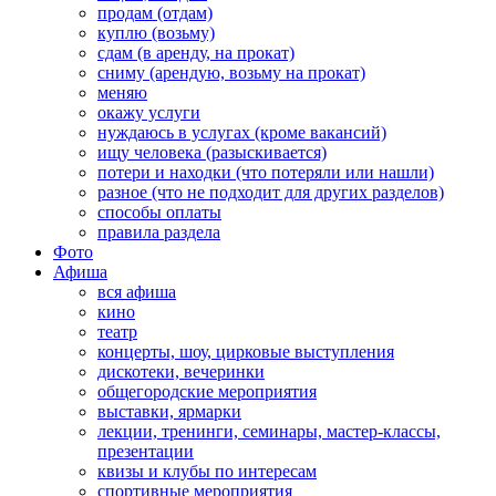
продам (отдам)
куплю (возьму)
сдам (в аренду, на прокат)
сниму (арендую, возьму на прокат)
меняю
окажу услуги
нуждаюсь в услугах (кроме вакансий)
ищу человека (разыскивается)
потери и находки (что потеряли или нашли)
разное (что не подходит для других разделов)
способы оплаты
правила раздела
Фото
Афиша
вся афиша
кино
театр
концерты, шоу, цирковые выступления
дискотеки, вечеринки
общегородские мероприятия
выставки, ярмарки
лекции, тренинги, семинары, мастер-классы,
презентации
квизы и клубы по интересам
спортивные мероприятия