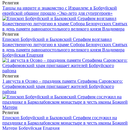
Религия
Танцы на иврите и знакомство с Израилем: в Бобруйской
еврейской общине прошло «Эко-лето для супергероев»
Религия
Епископ Бобруйский и Быховский Серафим возглавил
Божественную литургию в храме Собора Белорусских Святых
в день памяти равноапостольного великого князя Владимира
Бобруйская Епархия
Религия
1 августа в Осово – праздник памяти Серафима Саровского:
Серафимовский храм приглашает жителей Бобруйского
района
Религия
Епископ Бобруйский и Быховский Серафим сослужил на
празднике в Барколабовском монастыре в честь иконы Божией
Матери
Бобруйская Епархия