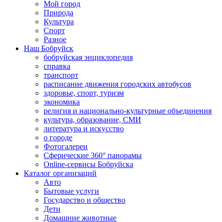
Мой город
Природа
Культура
Спорт
Разное
Наш Бобруйск
бобруйская энциклопедия
справка
транспорт
расписание движения городских автобусов
здоровье, спорт, туризм
экономика
религия и национально-культурные объединения
культура, образование, СМИ
литература и искусство
о городе
Фотогалереи
Сферические 360° панорамы
Online-сервисы Бобруйска
Каталог организаций
Авто
Бытовые услуги
Государство и общество
Дети
Домашние животные