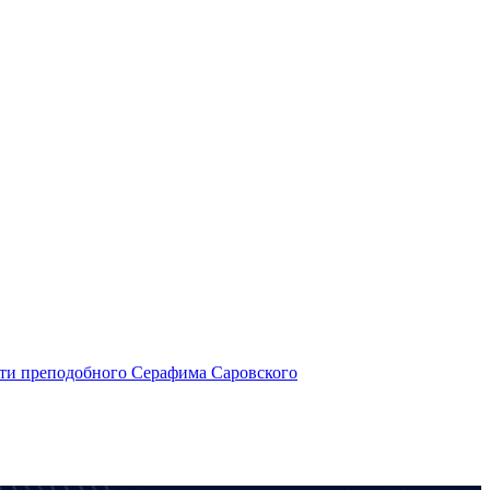
яти преподобного Серафима Саровского