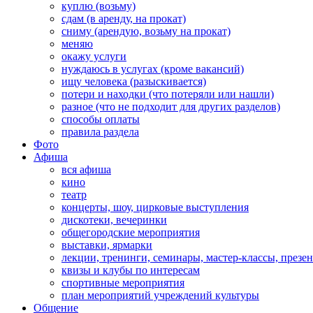
куплю (возьму)
сдам (в аренду, на прокат)
сниму (арендую, возьму на прокат)
меняю
окажу услуги
нуждаюсь в услугах (кроме вакансий)
ищу человека (разыскивается)
потери и находки (что потеряли или нашли)
разное (что не подходит для других разделов)
способы оплаты
правила раздела
Фото
Афиша
вся афиша
кино
театр
концерты, шоу, цирковые выступления
дискотеки, вечеринки
общегородские мероприятия
выставки, ярмарки
лекции, тренинги, семинары, мастер-классы, презе
квизы и клубы по интересам
спортивные мероприятия
план мероприятий учреждений культуры
Общение