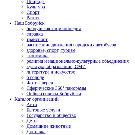
Природа
Культура
Спорт
Разное
Наш Бобруйск
бобруйская энциклопедия
справка
транспорт
расписание движения городских автобусов
здоровье, спорт, туризм
экономика
религия и национально-культурные объединения
культура, образование, СМИ
литература и искусство
о городе
Фотогалереи
Сферические 360° панорамы
Online-сервисы Бобруйска
Каталог организаций
Авто
Бытовые услуги
Государство и общество
Дети
Домашние животные
Доставка