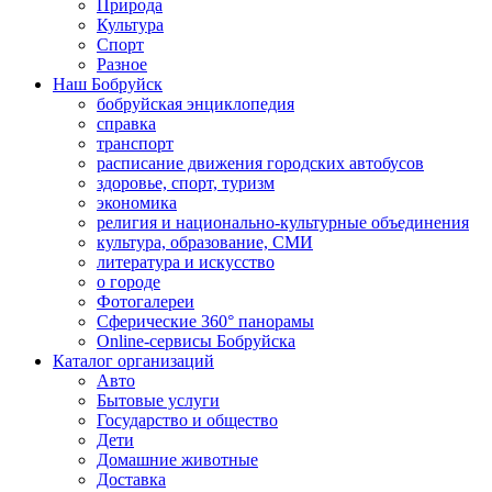
Природа
Культура
Спорт
Разное
Наш Бобруйск
бобруйская энциклопедия
справка
транспорт
расписание движения городских автобусов
здоровье, спорт, туризм
экономика
религия и национально-культурные объединения
культура, образование, СМИ
литература и искусство
о городе
Фотогалереи
Сферические 360° панорамы
Online-сервисы Бобруйска
Каталог организаций
Авто
Бытовые услуги
Государство и общество
Дети
Домашние животные
Доставка