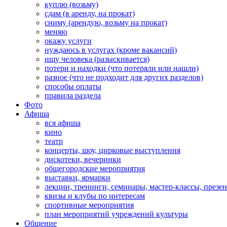
куплю (возьму)
сдам (в аренду, на прокат)
сниму (арендую, возьму на прокат)
меняю
окажу услуги
нуждаюсь в услугах (кроме вакансий)
ищу человека (разыскивается)
потери и находки (что потеряли или нашли)
разное (что не подходит для других разделов)
способы оплаты
правила раздела
Фото
Афиша
вся афиша
кино
театр
концерты, шоу, цирковые выступления
дискотеки, вечеринки
общегородские мероприятия
выставки, ярмарки
лекции, тренинги, семинары, мастер-классы, презе
квизы и клубы по интересам
спортивные мероприятия
план мероприятий учреждений культуры
Общение