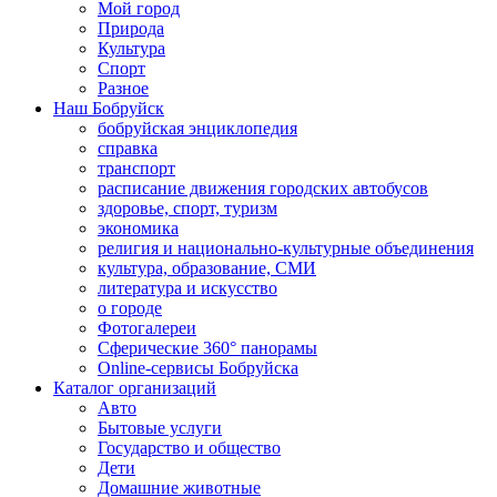
Мой город
Природа
Культура
Спорт
Разное
Наш Бобруйск
бобруйская энциклопедия
справка
транспорт
расписание движения городских автобусов
здоровье, спорт, туризм
экономика
религия и национально-культурные объединения
культура, образование, СМИ
литература и искусство
о городе
Фотогалереи
Сферические 360° панорамы
Online-сервисы Бобруйска
Каталог организаций
Авто
Бытовые услуги
Государство и общество
Дети
Домашние животные