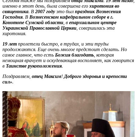
Сегодня также мы поздравляем
отца Максима
.
19 лет назад
,
именно в этот день, была совершена его
хиротония во
священника
. В
2007 году
это был
праздник Вознесения
Господня
. В
Вознесенском кафедральном соборе в г.
Конотопе Сумской области
, в
епархиальном центре
Украинской Православной Церкви
, совершилась эта
хиротония.
19 лет
пролетели быстро, в трудах, и эти труды
продолжаются. Еще очень многое предстоит сделать. Но
самое главное, что есть
Божия благодать
, которая
немощная врачует и оскудевающая восполняет, как говорится
в
Таинстве рукоположения
.
Поздравляем,
отец Максим
!
Доброго здоровья и крепости
сил»
.