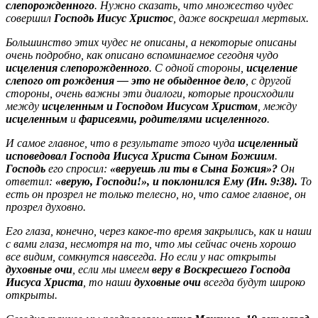
слепорожденного
. Нужно сказать, что множество чудес
совершил
Господь Иисус Христос
, даже воскрешал мертвых.
Большинство этих чудес не описаны, а некоторые описаны
очень подробно, как описано вспоминаемое сегодня чудо
исцеления слепорожденного
. С одной стороны,
исцеление
слепого от рождения — это не обыденное дело
, с другой
стороны, очень важны эти диалоги, которые происходили
между
исцеленным и Господом Иисусом Христом
, между
исцеленным
и
фарисеями, родителями исцеленного
.
И самое главное, что в результате этого чуда
исцеленный
исповедовал Господа Иисуса Христа Сыном Божиим
.
Господь
его спросил:
«веруешь ли ты в Сына Божия»?
Он
ответил:
«верую, Господи!», и поклонился Ему (Ин. 9:38).
То
есть он прозрел не только телесно, но, что самое главное, он
прозрел духовно.
Его глаза, конечно, через какое-то время закрылись, как и наши
с вами глаза, несмотря на то, что мы сейчас очень хорошо
все видим, сомкнутся навсегда. Но если у нас открыты
духовные очи
, если мы имеем
веру в Воскресшего Господа
Иисуса Христа
, то наши
духовные очи
всегда будут широко
открыты.