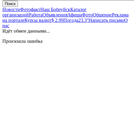
Поиск
Новости
Фотофакт
Наш Бобруйск
Каталог
организаций
Работа
Объявления
Афиша
Фото
Общение
Реклама
на портале
Курсы валют
$ 2.99
Погода
23.3°
Написать письмо
О
нас
Идёт обмен данными...
Произошла ошибка