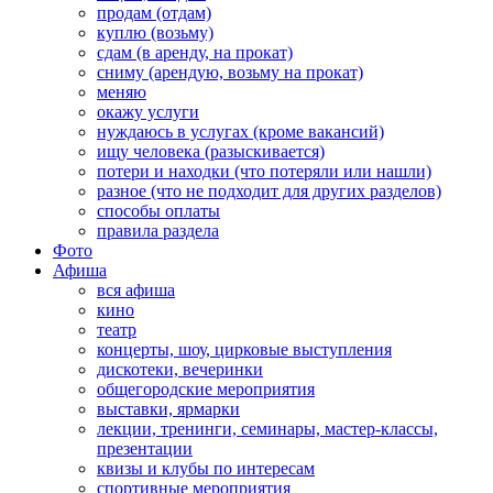
продам (отдам)
куплю (возьму)
сдам (в аренду, на прокат)
сниму (арендую, возьму на прокат)
меняю
окажу услуги
нуждаюсь в услугах (кроме вакансий)
ищу человека (разыскивается)
потери и находки (что потеряли или нашли)
разное (что не подходит для других разделов)
способы оплаты
правила раздела
Фото
Афиша
вся афиша
кино
театр
концерты, шоу, цирковые выступления
дискотеки, вечеринки
общегородские мероприятия
выставки, ярмарки
лекции, тренинги, семинары, мастер-классы,
презентации
квизы и клубы по интересам
спортивные мероприятия