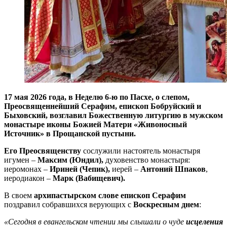
17 мая 2026 года, в Неделю 6-ю по Пасхе, о слепом,
Преосвященнейший Серафим, епископ Бобруйский и
Быховский, возглавил Божественную литургию в мужском
монастыре иконы Божией Матери «Живоносный
Источник» в Прощанской пустыни.
Его Преосвященству
сослужили настоятель монастыря
игумен –
Максим (Юндил),
духовенство монастыря:
иеромонах –
Ириней (Чепик),
иерей –
Антоний Шпаков
,
иеродиакон –
Марк (Вабищевич).
В своем
архипастырском слове
епископ Серафим
поздравил собравшихся верующих с
Воскресным днем
:
«Сегодня в евангельском чтении мы слышали о чуде
исцеления