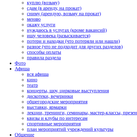
куплю (возьму)
сдам (в аренду, на прокат)
сниму (арендую, возьму на прокат)
меняю
окажу услуги
нуждаюсь в услугах (кроме вакансий)
ищу человека (разыскивается)
потери и находки (что потеряли или нашли)
разное (что не подходит для других разделов)
способы оплаты
правила раздела
Фото
Афиша
вся афиша
кино
театр
концерты, шоу, цирковые выступления
дискотеки, вечеринки
общегородские мероприятия
выставки, ярмарки
лекции, тренинги, семинары, мастер-классы, презе
квизы и клубы по интересам
спортивные мероприятия
план мероприятий учреждений культуры
Общение