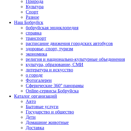
Природа
Культура
Спорт
Разное
Наш Бобруйск
бобруйская энциклопедия
справка
транспорт
расписание движения городских автобусов
здоровье, спорт, туризм
экономика
религия и национально-культурные объединения
культура, образование, СМИ
литература и искусство
о городе
Фотогалереи
Сферические 360° панорамы
Online-сервисы Бобруйска
Каталог организаций
Авто
Бытовые услуги
Государство и общество
Дети
Домашние животные
Доставка