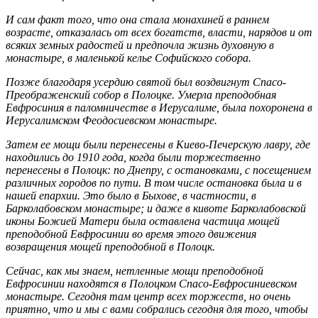
И сам факт того, что она стала монахиней в раннем
возрасте, отказалась от всех богатств, власти, нарядов и от
всяких земных радостей и предпочла жизнь духовную в
монастыре, в маленькой келье Софийского собора.
Позже благодаря усердию святой был воздвигнут Спасо-
Преображенский собор в Полоцке. Умерла преподобная
Евфросиния в паломничестве в Иерусалиме, была похоронена в
Иерусалимском Феодосиевском монастыре.
Затем ее мощи были перенесены в Киево-Печерскую лавру, где
находились до 1910 года, когда были торжественно
перенесены в Полоцк: по Днепру, с остановками, с посещением
различных городов по пути. В том числе остановка была и в
нашей епархии. Это было в Быхове, в частности, в
Барколабовском монастыре; и даже в кивоте Барколабовской
иконы Божией Матери была оставлена частица мощей
преподобной Евфросинии во время этого движения
возвращения мощей преподобной в Полоцк.
Сейчас, как мы знаем, нетленные мощи преподобной
Евфросинии находятся в Полоцком Спасо-Евфросиниевском
монастыре. Сегодня там центр всех торжеств, но очень
приятно, что и мы с вами собрались сегодня для того, чтобы