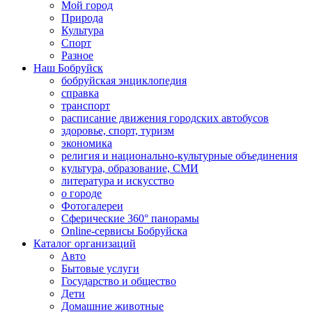
Мой город
Природа
Культура
Спорт
Разное
Наш Бобруйск
бобруйская энциклопедия
справка
транспорт
расписание движения городских автобусов
здоровье, спорт, туризм
экономика
религия и национально-культурные объединения
культура, образование, СМИ
литература и искусство
о городе
Фотогалереи
Сферические 360° панорамы
Online-сервисы Бобруйска
Каталог организаций
Авто
Бытовые услуги
Государство и общество
Дети
Домашние животные