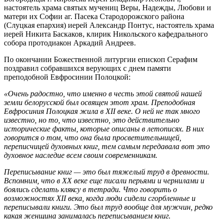
настоятель храма святых мучениц Веры, Надежды, Любови и
матери их Софии аг. Пасека Стародорожского района
(Слуцкая епархия) иерей Александр Понтус, настоятель храма
иерей Никита Баскаков, клирик Никольского кафедрального
собора протодиакон Аркадий Андреев.
По окончании Божественной литургии епископ Серафим
поздравил собравшихся верующих с днем памяти
преподобной Евфросинии Полоцкой:
«Очень радостно, что именно в честь этой святой нашей
земли белорусской был освящен этот храм. Преподобная
Евфросиния Полоцкая жила в XII веке. О ней не так много
известно, но то, что известно, это действительно
исторические факты, которые описаны в летописях. В них
говорится о том, что она была просветительницей,
переписчицей духовных книг, тем самым передавала вот это
духовное наследие всем своим современникам.
Переписывание книг — это был тяжелый труд в древности.
Вспомним, что в XX веке еще писали перьями и чернилами и
боялись сделать кляксу в тетради. Что говорить о
возможностях XII века, когда люди сидели сгорбленные и
переписывали книги. Это был труд вообще для мужчин, редко
какая женщина занималась переписыванием книг.