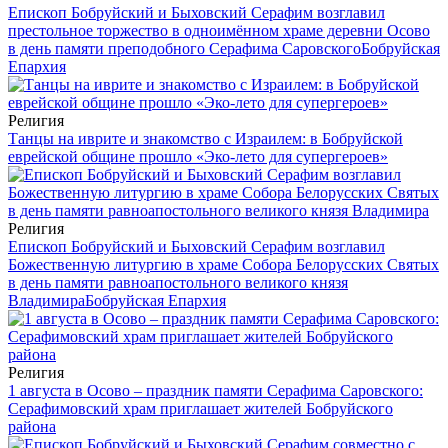
Епископ Бобруйский и Быховский Серафим возглавил
престольное торжество в одноимённом храме деревни Осово
в день памяти преподобного Серафима Саровского
Бобруйская
Епархия
Религия
Танцы на иврите и знакомство с Израилем: в Бобруйской
еврейской общине прошло «Эко-лето для супергероев»
Религия
Епископ Бобруйский и Быховский Серафим возглавил
Божественную литургию в храме Собора Белорусских Святых
в день памяти равноапостольного великого князя
Владимира
Бобруйская Епархия
Религия
1 августа в Осово – праздник памяти Серафима Саровского:
Серафимовский храм приглашает жителей Бобруйского
района