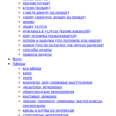
продам (отдам)
куплю (возьму)
сдам (в аренду, на прокат)
сниму (арендую, возьму на прокат)
меняю
окажу услуги
нуждаюсь в услугах (кроме вакансий)
ищу человека (разыскивается)
потери и находки (что потеряли или нашли)
разное (что не подходит для других разделов)
способы оплаты
правила раздела
Фото
Афиша
вся афиша
кино
театр
концерты, шоу, цирковые выступления
дискотеки, вечеринки
общегородские мероприятия
выставки, ярмарки
лекции, тренинги, семинары, мастер-классы,
презентации
квизы и клубы по интересам
спортивные мероприятия