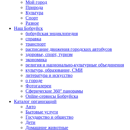
Мой город
Природа
Культура
Спорт
Разное
Наш Бобруйск
бобруйская энциклопедия
справка
транспорт
расписание движения городских автобусов
здоровье, спорт, туризм
экономика
религия и национально-культурные объединения
культура, образование, СМИ
литература и искусство
о городе
Фотогалереи
Сферические 360° панорамы
Online-сервисы Бобруйска
Каталог организаций
Авто
Бытовые услуги
Государство и общество
Дети
Домашние животные