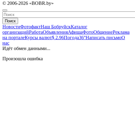
© 2006-2026 «BOBR.by»
Поиск
Новости
Фотофакт
Наш Бобруйск
Каталог
организаций
Работа
Объявления
Афиша
Фото
Общение
Реклама
на портале
Курсы валют
$ 2.96
Погода
36°
Написать письмо
О
нас
Идёт обмен данными...
Произошла ошибка