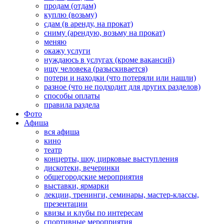
продам (отдам)
куплю (возьму)
сдам (в аренду, на прокат)
сниму (арендую, возьму на прокат)
меняю
окажу услуги
нуждаюсь в услугах (кроме вакансий)
ищу человека (разыскивается)
потери и находки (что потеряли или нашли)
разное (что не подходит для других разделов)
способы оплаты
правила раздела
Фото
Афиша
вся афиша
кино
театр
концерты, шоу, цирковые выступления
дискотеки, вечеринки
общегородские мероприятия
выставки, ярмарки
лекции, тренинги, семинары, мастер-классы,
презентации
квизы и клубы по интересам
спортивные мероприятия