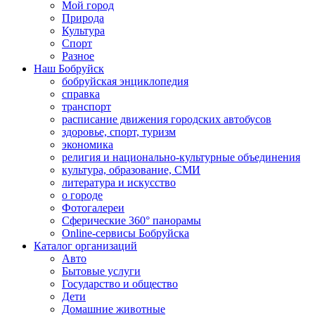
Мой город
Природа
Культура
Спорт
Разное
Наш Бобруйск
бобруйская энциклопедия
справка
транспорт
расписание движения городских автобусов
здоровье, спорт, туризм
экономика
религия и национально-культурные объединения
культура, образование, СМИ
литература и искусство
о городе
Фотогалереи
Сферические 360° панорамы
Online-сервисы Бобруйска
Каталог организаций
Авто
Бытовые услуги
Государство и общество
Дети
Домашние животные