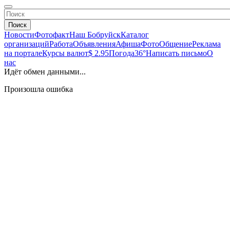
Поиск
Новости
Фотофакт
Наш Бобруйск
Каталог
организаций
Работа
Объявления
Афиша
Фото
Общение
Реклама
на портале
Курсы валют
$ 2.95
Погода
36°
Написать письмо
О
нас
Идёт обмен данными...
Произошла ошибка