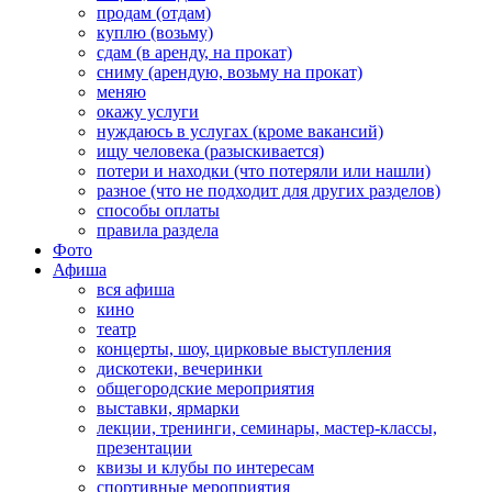
продам (отдам)
куплю (возьму)
сдам (в аренду, на прокат)
сниму (арендую, возьму на прокат)
меняю
окажу услуги
нуждаюсь в услугах (кроме вакансий)
ищу человека (разыскивается)
потери и находки (что потеряли или нашли)
разное (что не подходит для других разделов)
способы оплаты
правила раздела
Фото
Афиша
вся афиша
кино
театр
концерты, шоу, цирковые выступления
дискотеки, вечеринки
общегородские мероприятия
выставки, ярмарки
лекции, тренинги, семинары, мастер-классы,
презентации
квизы и клубы по интересам
спортивные мероприятия