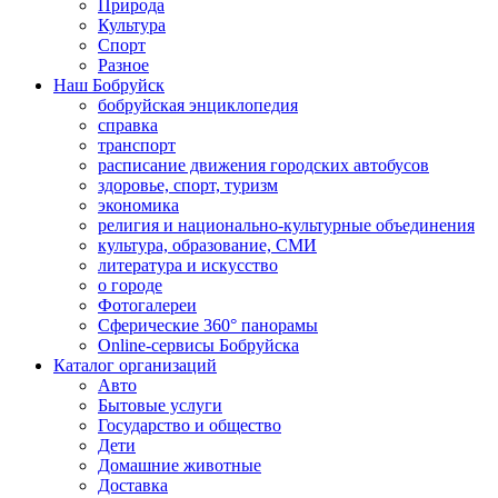
Природа
Культура
Спорт
Разное
Наш Бобруйск
бобруйская энциклопедия
справка
транспорт
расписание движения городских автобусов
здоровье, спорт, туризм
экономика
религия и национально-культурные объединения
культура, образование, СМИ
литература и искусство
о городе
Фотогалереи
Сферические 360° панорамы
Online-сервисы Бобруйска
Каталог организаций
Авто
Бытовые услуги
Государство и общество
Дети
Домашние животные
Доставка