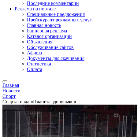
Последние комментарии
Реклама на портале
Специальные предложения
Прейскурант рекламных услуг
Главная новость
Баннерная реклама
Каталог организаций
Объявления
Обслуживание сайтов
Афиша
Документы для скачивания
Статистика
Оплата
Главная
Новости
Спорт
Спартакиада «Планета здоровья» в г.