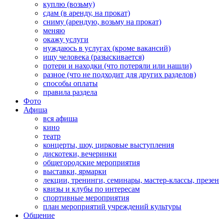
куплю (возьму)
сдам (в аренду, на прокат)
сниму (арендую, возьму на прокат)
меняю
окажу услуги
нуждаюсь в услугах (кроме вакансий)
ищу человека (разыскивается)
потери и находки (что потеряли или нашли)
разное (что не подходит для других разделов)
способы оплаты
правила раздела
Фото
Афиша
вся афиша
кино
театр
концерты, шоу, цирковые выступления
дискотеки, вечеринки
общегородские мероприятия
выставки, ярмарки
лекции, тренинги, семинары, мастер-классы, презе
квизы и клубы по интересам
спортивные мероприятия
план мероприятий учреждений культуры
Общение