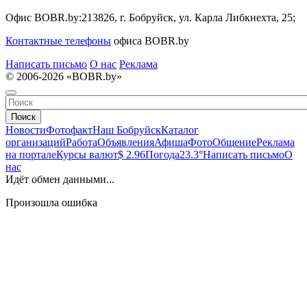
Офис BOBR.by:
213826, г. Бобруйск, ул. Карла Либкнехта, 25;
Контактные телефоны
офиса BOBR.by
Написать письмо
О нас
Реклама
© 2006-2026 «BOBR.by»
Поиск
Новости
Фотофакт
Наш Бобруйск
Каталог
организаций
Работа
Объявления
Афиша
Фото
Общение
Реклама
на портале
Курсы валют
$ 2.96
Погода
23.3°
Написать письмо
О
нас
Идёт обмен данными...
Произошла ошибка