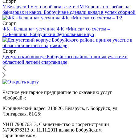
Спорт
У Беларуси I место в общем зачете ЧМ Европы по гребле на
байдарках и каноэ. Бобруйчане сделали вклад в успех сборной
Спорт
ФК «Белшина» уступила ФК «Минск» со счётом –
1:2
Белшина. Бобруйский футбольный клуб
Спорт
Депутатский корпус Бобруйского района принял участие в
областной летней спартакиаде
Частное унитарное предприятие по оказанию услуг
«Бобрбай»;
Юридический адрес:
213826, Беларусь, г. Бобруйск, ул.
Чонгарская, 81/25;
УНП 790676313, Свидетельство о госрегистрации
№790676313 от 11.11.2011 выдано Бобруйским
горисполкомом;