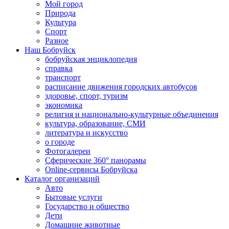
Мой город
Природа
Культура
Спорт
Разное
Наш Бобруйск
бобруйская энциклопедия
справка
транспорт
расписание движения городских автобусов
здоровье, спорт, туризм
экономика
религия и национально-культурные объединения
культура, образование, СМИ
литература и искусство
о городе
Фотогалереи
Сферические 360° панорамы
Online-сервисы Бобруйска
Каталог организаций
Авто
Бытовые услуги
Государство и общество
Дети
Домашние животные