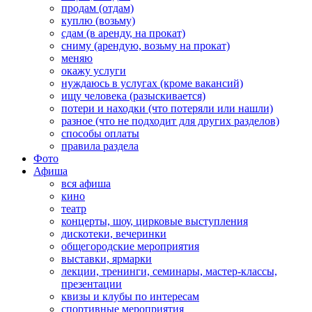
продам (отдам)
куплю (возьму)
сдам (в аренду, на прокат)
сниму (арендую, возьму на прокат)
меняю
окажу услуги
нуждаюсь в услугах (кроме вакансий)
ищу человека (разыскивается)
потери и находки (что потеряли или нашли)
разное (что не подходит для других разделов)
способы оплаты
правила раздела
Фото
Афиша
вся афиша
кино
театр
концерты, шоу, цирковые выступления
дискотеки, вечеринки
общегородские мероприятия
выставки, ярмарки
лекции, тренинги, семинары, мастер-классы,
презентации
квизы и клубы по интересам
спортивные мероприятия