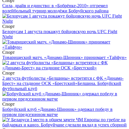
Спорт
Сила, драйв и единство: в «Бобрёнке-2010» отгремел
волейбольный турнир молодёжи Бобруйского района
Спорт
Белорусам 1 августа покажут бойцовскую ночь UFC Fight
Night
Спорт
Товарищеский матч. «Динамо-Шинник» принимает «Тайфун»
Спорт
2 августа футболисты «Белшины» встретятся с ФК «Динамо-
Брест» на стадионе ОСК «Брестский»
Белшина. Бобруйский
футбольный клуб
Спорт
Бобруйский клуб «Динамо-Шинник» одержал победу в
первом предсезонном матче