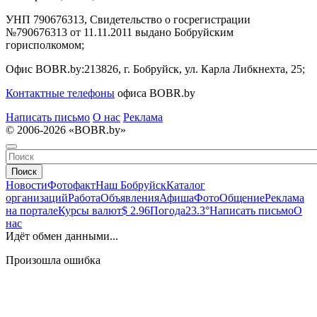
УНП 790676313, Свидетельство о госрегистрации
№790676313 от 11.11.2011 выдано Бобруйским
горисполкомом;
Офис BOBR.by:
213826, г. Бобруйск, ул. Карла Либкнехта, 25;
Контактные телефоны
офиса BOBR.by
Написать письмо
О нас
Реклама
© 2006-2026 «BOBR.by»
Поиск
Новости
Фотофакт
Наш Бобруйск
Каталог
организаций
Работа
Объявления
Афиша
Фото
Общение
Реклама
на портале
Курсы валют
$ 2.96
Погода
23.3°
Написать письмо
О
нас
Идёт обмен данными...
Произошла ошибка