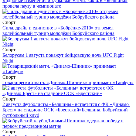
Кадровые изменения и кубковые матчи: как ФК «Белшина»
провела паузу в чемпионате
Спорт
Сила, драйв и единство: в «Бобрёнке-2010» отгремел
волейбольный турнир молодёжи Бобруйского района
Спорт
Белорусам 1 августа покажут бойцовскую ночь UFC Fight
Night
Спорт
Товарищеский матч. «Динамо-Шинник» принимает «Тайфун»
Спорт
2 августа футболисты «Белшины» встретятся с ФК «Динамо-
Брест» на стадионе ОСК «Брестский»
Белшина. Бобруйский
футбольный клуб
Спорт