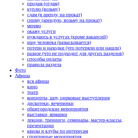
продам (отдам)
куплю (возьму)
сдам (в аренду, на прокат)
сниму (арендую, возьму на прокат)
меняю
окажу услуги
нуждаюсь в услугах (кроме вакансий)
ищу человека (разыскивается)
потери и находки (что потеряли или нашли)
разное (что не подходит для других разделов)
способы оплаты
правила раздела
Фото
Афиша
вся афиша
кино
театр
концерты, шоу, цирковые выступления
дискотеки, вечеринки
общегородские мероприятия
выставки, ярмарки
лекции, тренинги, семинары, мастер-классы,
презентации
квизы и клубы по интересам
спортивные мероприятия