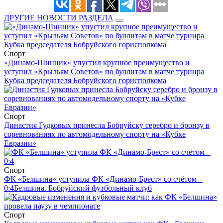
ДРУГИЕ НОВОСТИ РАЗДЕЛА
Спорт
«Динамо-Шинник» упустил крупное преимущество и
уступил «Крыльям Советов» по буллитам в матче турнира
Кубка председателя Бобруйского горисполкома
Спорт
Династия Гудковых принесла Бобруйску серебро и бронзу в
соревнованиях по автомодельному спорту на «Кубке
Евразии»
Спорт
ФК «Белшина» уступила ФК «Динамо-Брест» со счётом –
0:4
Белшина. Бобруйский футбольный клуб
Спорт