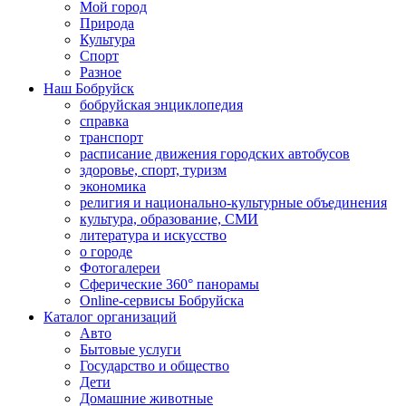
Мой город
Природа
Культура
Спорт
Разное
Наш Бобруйск
бобруйская энциклопедия
справка
транспорт
расписание движения городских автобусов
здоровье, спорт, туризм
экономика
религия и национально-культурные объединения
культура, образование, СМИ
литература и искусство
о городе
Фотогалереи
Сферические 360° панорамы
Online-сервисы Бобруйска
Каталог организаций
Авто
Бытовые услуги
Государство и общество
Дети
Домашние животные