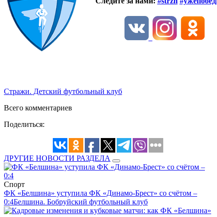
Следите за нами:
#strzh
#ужепобед
Стражи. Детский футбольный клуб
Всего комментариев
Поделиться:
ДРУГИЕ НОВОСТИ РАЗДЕЛА
Спорт
ФК «Белшина» уступила ФК «Динамо-Брест» со счётом –
0:4
Белшина. Бобруйский футбольный клуб