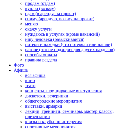
продам (отдам)
куплю (возьму)
сдам (в аренду, на прокат)
сниму (арендую, возьму на прокат)
меняю
окажу услуги
нуждаюсь в услугах (кроме вакансий)
ищу человека (разыскивается)
потери и находки (что потеряли или нашли)
разное (что не подходит для других разделов)
способы оплаты
правила раздела
Фото
Афиша
вся афиша
кино
театр
концерты, шоу, цирковые выступления
дискотеки, вечеринки
общегородские мероприятия
выставки, ярмарки
лекции, тренинги, семинары, мастер-классы,
презентации
квизы и клубы по интересам
спортивные мероприятия