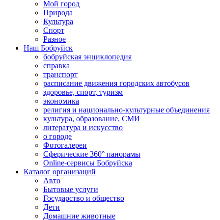
Мой город
Природа
Культура
Спорт
Разное
Наш Бобруйск
бобруйская энциклопедия
справка
транспорт
расписание движения городских автобусов
здоровье, спорт, туризм
экономика
религия и национально-культурные объединения
культура, образование, СМИ
литература и искусство
о городе
Фотогалереи
Сферические 360° панорамы
Online-сервисы Бобруйска
Каталог организаций
Авто
Бытовые услуги
Государство и общество
Дети
Домашние животные