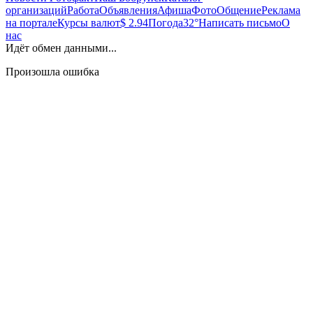
организаций
Работа
Объявления
Афиша
Фото
Общение
Реклама
на портале
Курсы валют
$ 2.94
Погода
32°
Написать письмо
О
нас
Идёт обмен данными...
Произошла ошибка