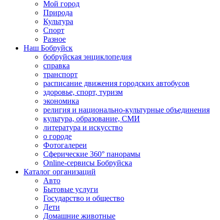
Мой город
Природа
Культура
Спорт
Разное
Наш Бобруйск
бобруйская энциклопедия
справка
транспорт
расписание движения городских автобусов
здоровье, спорт, туризм
экономика
религия и национально-культурные объединения
культура, образование, СМИ
литература и искусство
о городе
Фотогалереи
Сферические 360° панорамы
Online-сервисы Бобруйска
Каталог организаций
Авто
Бытовые услуги
Государство и общество
Дети
Домашние животные