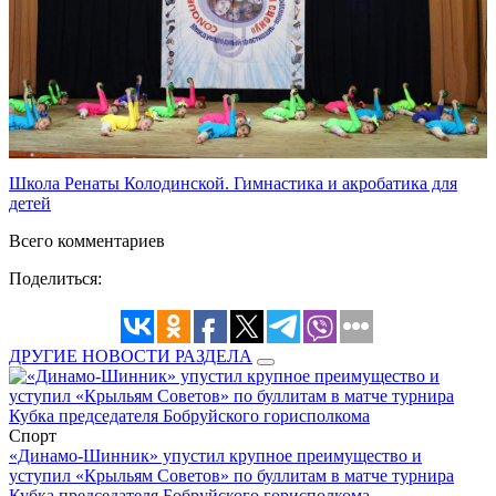
Школа Ренаты Колодинской. Гимнастика и акробатика для
детей
Всего комментариев
Поделиться:
ДРУГИЕ НОВОСТИ РАЗДЕЛА
Спорт
«Динамо-Шинник» упустил крупное преимущество и
уступил «Крыльям Советов» по буллитам в матче турнира
Кубка председателя Бобруйского горисполкома