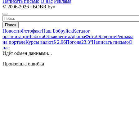
Написать письмо
О нас
Реклама
© 2006-2026 «BOBR.by»
Поиск
Новости
Фотофакт
Наш Бобруйск
Каталог
организаций
Работа
Объявления
Афиша
Фото
Общение
Реклама
на портале
Курсы валют
$ 2.96
Погода
23.3°
Написать письмо
О
нас
Идёт обмен данными...
Произошла ошибка