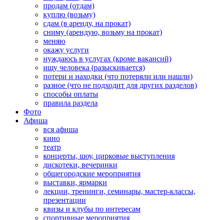
продам (отдам)
куплю (возьму)
сдам (в аренду, на прокат)
сниму (арендую, возьму на прокат)
меняю
окажу услуги
нуждаюсь в услугах (кроме вакансий)
ищу человека (разыскивается)
потери и находки (что потеряли или нашли)
разное (что не подходит для других разделов)
способы оплаты
правила раздела
Фото
Афиша
вся афиша
кино
театр
концерты, шоу, цирковые выступления
дискотеки, вечеринки
общегородские мероприятия
выставки, ярмарки
лекции, тренинги, семинары, мастер-классы,
презентации
квизы и клубы по интересам
спортивные мероприятия