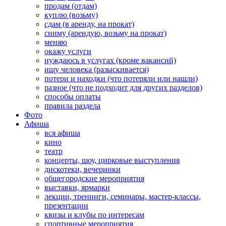
продам (отдам)
куплю (возьму)
сдам (в аренду, на прокат)
сниму (арендую, возьму на прокат)
меняю
окажу услуги
нуждаюсь в услугах (кроме вакансий)
ищу человека (разыскивается)
потери и находки (что потеряли или нашли)
разное (что не подходит для других разделов)
способы оплаты
правила раздела
Фото
Афиша
вся афиша
кино
театр
концерты, шоу, цирковые выступления
дискотеки, вечеринки
общегородские мероприятия
выставки, ярмарки
лекции, тренинги, семинары, мастер-классы,
презентации
квизы и клубы по интересам
спортивные мероприятия