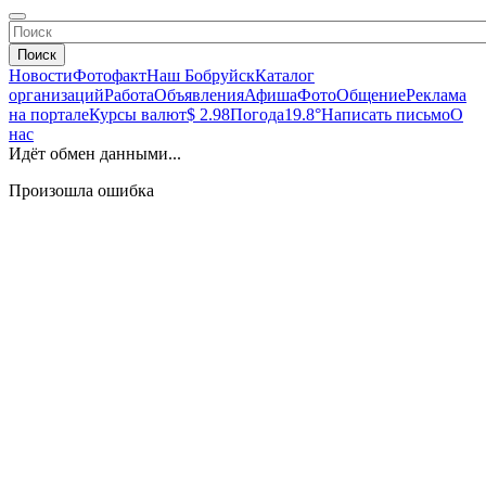
Поиск
Новости
Фотофакт
Наш Бобруйск
Каталог
организаций
Работа
Объявления
Афиша
Фото
Общение
Реклама
на портале
Курсы валют
$ 2.98
Погода
19.8°
Написать письмо
О
нас
Идёт обмен данными...
Произошла ошибка