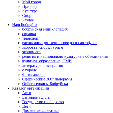
Мой город
Природа
Культура
Спорт
Разное
Наш Бобруйск
бобруйская энциклопедия
справка
транспорт
расписание движения городских автобусов
здоровье, спорт, туризм
экономика
религия и национально-культурные объединения
культура, образование, СМИ
литература и искусство
о городе
Фотогалереи
Сферические 360° панорамы
Online-сервисы Бобруйска
Каталог организаций
Авто
Бытовые услуги
Государство и общество
Дети
Домашние животные