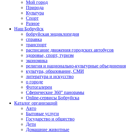
Мой город
Природа
Культура
Спорт
Разное
Наш Бобруйск
бобруйская энциклопедия
справка
транспорт
расписание движения городских автобусов
здоровье, спорт, туризм
экономика
религия и национально-культурные объединения
культура, образование, СМИ
литература и искусство
о городе
Фотогалереи
Сферические 360° панорамы
Online-сервисы Бобруйска
Каталог организаций
Авто
Бытовые услуги
Государство и общество
Дети
Домашние животные