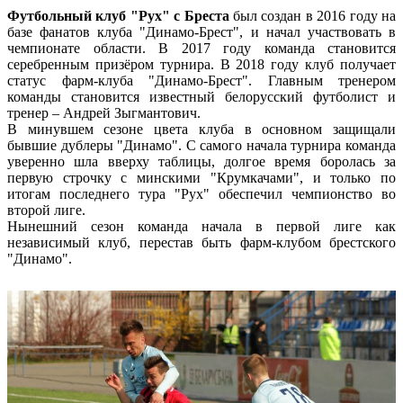
Футбольный клуб "Рух" с Бреста
был создан в 2016 году на
базе фанатов клуба "Динамо-Брест", и начал участвовать в
чемпионате области. В 2017 году команда становится
серебренным призёром турнира. В 2018 году клуб получает
статус фарм-клуба "Динамо-Брест". Главным тренером
команды становится известный белорусский футболист и
тренер – Андрей Зыгмантович.
В минувшем сезоне цвета клуба в основном защищали
бывшие дублеры "Динамо". С самого начала турнира команда
уверенно шла вверху таблицы, долгое время боролась за
первую строчку с минскими "Крумкачами", и только по
итогам последнего тура "Рух" обеспечил чемпионство во
второй лиге.
Нынешний сезон команда начала в первой лиге как
независимый клуб, перестав быть фарм-клубом брестского
"Динамо".