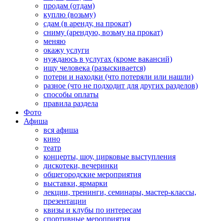
продам (отдам)
куплю (возьму)
сдам (в аренду, на прокат)
сниму (арендую, возьму на прокат)
меняю
окажу услуги
нуждаюсь в услугах (кроме вакансий)
ищу человека (разыскивается)
потери и находки (что потеряли или нашли)
разное (что не подходит для других разделов)
способы оплаты
правила раздела
Фото
Афиша
вся афиша
кино
театр
концерты, шоу, цирковые выступления
дискотеки, вечеринки
общегородские мероприятия
выставки, ярмарки
лекции, тренинги, семинары, мастер-классы,
презентации
квизы и клубы по интересам
спортивные мероприятия