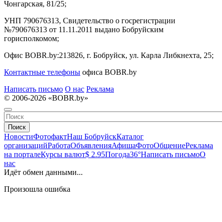
Чонгарская, 81/25;
УНП 790676313, Свидетельство о госрегистрации
№790676313 от 11.11.2011 выдано Бобруйским
горисполкомом;
Офис BOBR.by:
213826, г. Бобруйск, ул. Карла Либкнехта, 25;
Контактные телефоны
офиса BOBR.by
Написать письмо
О нас
Реклама
© 2006-2026 «BOBR.by»
Поиск
Новости
Фотофакт
Наш Бобруйск
Каталог
организаций
Работа
Объявления
Афиша
Фото
Общение
Реклама
на портале
Курсы валют
$ 2.95
Погода
36°
Написать письмо
О
нас
Идёт обмен данными...
Произошла ошибка