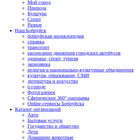
Мой город
Природа
Культура
Спорт
Разное
Наш Бобруйск
бобруйская энциклопедия
справка
транспорт
расписание движения городских автобусов
здоровье, спорт, туризм
экономика
религия и национально-культурные объединения
культура, образование, СМИ
литература и искусство
о городе
Фотогалереи
Сферические 360° панорамы
Online-сервисы Бобруйска
Каталог организаций
Авто
Бытовые услуги
Государство и общество
Дети
Домашние животные