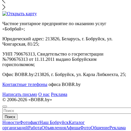
Частное унитарное предприятие по оказанию услуг
«Бобрбай»;
Юридический адрес:
213826, Беларусь, г. Бобруйск, ул.
Чонгарская, 81/25;
УНП 790676313, Свидетельство о госрегистрации
№790676313 от 11.11.2011 выдано Бобруйским
горисполкомом;
Офис BOBR.by:
213826, г. Бобруйск, ул. Карла Либкнехта, 25;
Контактные телефоны
офиса BOBR.by
Написать письмо
О нас
Реклама
© 2006-2026 «BOBR.by»
Поиск
Новости
Фотофакт
Наш Бобруйск
Каталог
организаций
Работа
Объявления
Афиша
Фото
Общение
Реклама