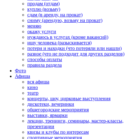
продам (отдам)
куплю (возьму)
сдам (в аренду, на прокат)
сниму (арендую, возьму на прокат)
меняю
окажу услуги
нуждаюсь в услугах (кроме вакансий)
ищу человека (разыскивается)
потери и находки (что потеряли или нашли)
разное (что не подходит для других разделов)
способы оплаты
правила раздела
Фото
Афиша
вся афиша
кино
театр
концерты, шоу, цирковые выступления
дискотеки, вечеринки
общегородские мероприятия
выставки, ярмарки
лекции, тренинги, семинары, мастер-классы,
презентации
квизы и клубы по интересам
спортивные мероприятия