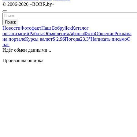
© 2006-2026 «BOBR.by»
Поиск
Новости
Фотофакт
Наш Бобруйск
Каталог
организаций
Работа
Объявления
Афиша
Фото
Общение
Реклама
на портале
Курсы валют
$ 2.96
Погода
23.3°
Написать письмо
О
нас
Идёт обмен данными...
Произошла ошибка