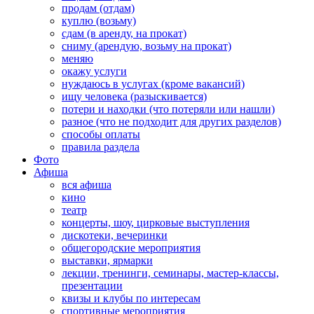
продам (отдам)
куплю (возьму)
сдам (в аренду, на прокат)
сниму (арендую, возьму на прокат)
меняю
окажу услуги
нуждаюсь в услугах (кроме вакансий)
ищу человека (разыскивается)
потери и находки (что потеряли или нашли)
разное (что не подходит для других разделов)
способы оплаты
правила раздела
Фото
Афиша
вся афиша
кино
театр
концерты, шоу, цирковые выступления
дискотеки, вечеринки
общегородские мероприятия
выставки, ярмарки
лекции, тренинги, семинары, мастер-классы,
презентации
квизы и клубы по интересам
спортивные мероприятия