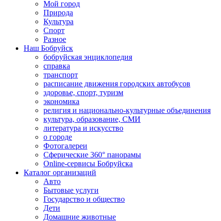
Мой город
Природа
Культура
Спорт
Разное
Наш Бобруйск
бобруйская энциклопедия
справка
транспорт
расписание движения городских автобусов
здоровье, спорт, туризм
экономика
религия и национально-культурные объединения
культура, образование, СМИ
литература и искусство
о городе
Фотогалереи
Сферические 360° панорамы
Online-сервисы Бобруйска
Каталог организаций
Авто
Бытовые услуги
Государство и общество
Дети
Домашние животные