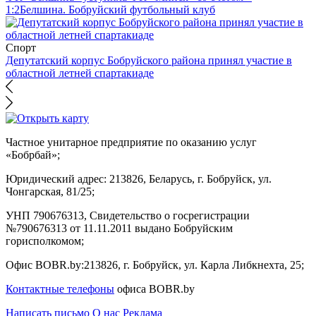
1:2
Белшина. Бобруйский футбольный клуб
Спорт
Депутатский корпус Бобруйского района принял участие в
областной летней спартакиаде
Частное унитарное предприятие по оказанию услуг
«Бобрбай»;
Юридический адрес:
213826, Беларусь, г. Бобруйск, ул.
Чонгарская, 81/25;
УНП 790676313, Свидетельство о госрегистрации
№790676313 от 11.11.2011 выдано Бобруйским
горисполкомом;
Офис BOBR.by:
213826, г. Бобруйск, ул. Карла Либкнехта, 25;
Контактные телефоны
офиса BOBR.by
Написать письмо
О нас
Реклама