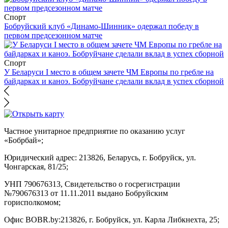
Спорт
Бобруйский клуб «Динамо-Шинник» одержал победу в
первом предсезонном матче
Спорт
У Беларуси I место в общем зачете ЧМ Европы по гребле на
байдарках и каноэ. Бобруйчане сделали вклад в успех сборной
Частное унитарное предприятие по оказанию услуг
«Бобрбай»;
Юридический адрес:
213826, Беларусь, г. Бобруйск, ул.
Чонгарская, 81/25;
УНП 790676313, Свидетельство о госрегистрации
№790676313 от 11.11.2011 выдано Бобруйским
горисполкомом;
Офис BOBR.by:
213826, г. Бобруйск, ул. Карла Либкнехта, 25;