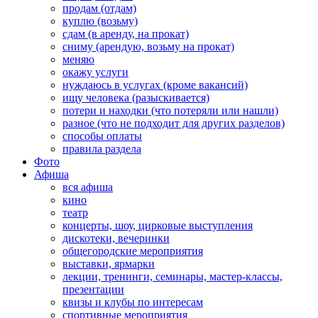
продам (отдам)
куплю (возьму)
сдам (в аренду, на прокат)
сниму (арендую, возьму на прокат)
меняю
окажу услуги
нуждаюсь в услугах (кроме вакансий)
ищу человека (разыскивается)
потери и находки (что потеряли или нашли)
разное (что не подходит для других разделов)
способы оплаты
правила раздела
Фото
Афиша
вся афиша
кино
театр
концерты, шоу, цирковые выступления
дискотеки, вечеринки
общегородские мероприятия
выставки, ярмарки
лекции, тренинги, семинары, мастер-классы,
презентации
квизы и клубы по интересам
спортивные мероприятия