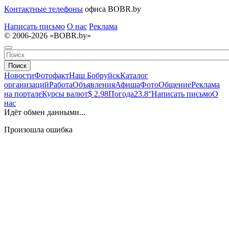
Контактные телефоны
офиса BOBR.by
Написать письмо
О нас
Реклама
© 2006-2026 «BOBR.by»
Поиск
Новости
Фотофакт
Наш Бобруйск
Каталог
организаций
Работа
Объявления
Афиша
Фото
Общение
Реклама
на портале
Курсы валют
$ 2.98
Погода
23.8°
Написать письмо
О
нас
Идёт обмен данными...
Произошла ошибка