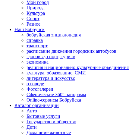
Мой город
Природа
Культура
Спорт
Разное
Наш Бобруйск
бобруйская энциклопедия
справка
транспорт
расписание движения городских автобусов
здоровье, спорт, туризм
экономика
религия и национально-культурные объединения
культура, образование, СМИ
литература и искусство
о городе
Фотогалереи
Сферические 360° панорамы
Online-сервисы Бобруйска
Каталог организаций
Авто
Бытовые услуги
Государство и общество
Дети
Домашние животные