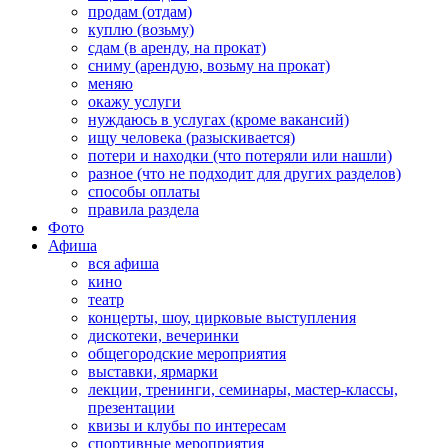
продам (отдам)
куплю (возьму)
сдам (в аренду, на прокат)
сниму (арендую, возьму на прокат)
меняю
окажу услуги
нуждаюсь в услугах (кроме вакансий)
ищу человека (разыскивается)
потери и находки (что потеряли или нашли)
разное (что не подходит для других разделов)
способы оплаты
правила раздела
Фото
Афиша
вся афиша
кино
театр
концерты, шоу, цирковые выступления
дискотеки, вечеринки
общегородские мероприятия
выставки, ярмарки
лекции, тренинги, семинары, мастер-классы,
презентации
квизы и клубы по интересам
спортивные мероприятия