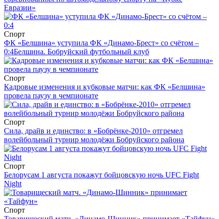
Евразии»
Спорт
ФК «Белшина» уступила ФК «Динамо-Брест» со счётом –
0:4
Белшина. Бобруйский футбольный клуб
Спорт
Кадровые изменения и кубковые матчи: как ФК «Белшина»
провела паузу в чемпионате
Спорт
Сила, драйв и единство: в «Бобрёнке-2010» отгремел
волейбольный турнир молодёжи Бобруйского района
Спорт
Белорусам 1 августа покажут бойцовскую ночь UFC Fight
Night
Спорт
Товарищеский матч. «Динамо-Шинник» принимает «Тайфун»