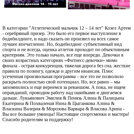
В категории "Атлетический мальчик 12 – 14 лет" Козел Артем
- серебряный призер. Это было его первое выступление в
бодибилдинге, и надо сказать он произвел на всех самое
лучшее впечатление. Но, бодибилдинг субъективный вид
спорта и не всегда, оценка атлетов проходит по объективным
критериям. Это только начало, все еще впереди. Девочки в
своих возрастных категориях «Фитнесс-девочки» мимо
финала - острая конкуренция, тяжелая дорога без сна, жесткие
правила по позингу, одежде и другим нюансам. Плюс
усеченная произвольная программа – все это не позволило
раскрыть полностью свой потенциал. Но, все равно – мы
запомнились и еще вернемся за реваншом. А пока, не ищем
оправданий, проводим работу над ошибками и двигаемся
дальше. Лукьянович Эмилия & Пенязь Алина & Палицына
Екатерина & Похваленая Нина & Цыганкова Алина &
Власкина Валерия & Морозова Варвара & Власова Арина -
Вы все большие умницы! Настоящие спортсменки и мастера!
Спасибо родителям за поддержку!