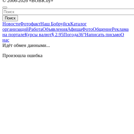
© 2006-2026 «BOBR.by»
Поиск
Новости
Фотофакт
Наш Бобруйск
Каталог
организаций
Работа
Объявления
Афиша
Фото
Общение
Реклама
на портале
Курсы валют
$ 2.95
Погода
36°
Написать письмо
О
нас
Идёт обмен данными...
Произошла ошибка