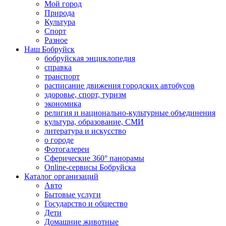
Мой город
Природа
Культура
Спорт
Разное
Наш Бобруйск
бобруйская энциклопедия
справка
транспорт
расписание движения городских автобусов
здоровье, спорт, туризм
экономика
религия и национально-культурные объединения
культура, образование, СМИ
литература и искусство
о городе
Фотогалереи
Сферические 360° панорамы
Online-сервисы Бобруйска
Каталог организаций
Авто
Бытовые услуги
Государство и общество
Дети
Домашние животные