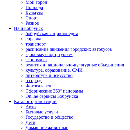
Мой город
Природа
Культура
Спорт
Разное
Наш Бобруйск
бобруйская энциклопедия
справка
транспорт
расписание движения городских автобусов
здоровье, спорт, туризм
экономика
религия и национально-культурные объединения
культура, образование, СМИ
литература и искусство
о городе
Фотогалереи
Сферические 360° панорамы
Online-сервисы Бобруйска
Каталог организаций
Авто
Бытовые услуги
Государство и общество
Дети
Домашние животные