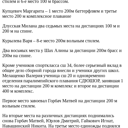
стилем и 6-е место 100 м брассом.
Купцевич Маргарита – 1 место 200м баттерфляем и третье
место 200 м комплексное плавание
Длусская Милана два седьмых места на дистанциях 100 м и
200 м на спине.
Курылева Варя – 8-е место 200м вольным стилем.
Два восьмых места у Шах Алины за дистанции 200м брасс и
200м на спине.
Кроме учеников спорткласса сш 34, более серьезный вклад в
общее дело сборной города внесли и ученики других школ.
Мелащенко Валерия ученица сш 20 и одновременно
отделения паралимпийского плавания СДЮШОР, занявшая 1
место на дистанции 200 м комплекс и второе на дистанции
400 м комплекс.
Первое место завоевал Горбач Матвей на дистанции 200 м
вольным стилем.
На вторые места на различных дистанциях поднимались
снова Горбач Матвей, Юрлов Дмитрий, Гайкович Игнат,
Навашинский Никита. На третье место единожды поднялся