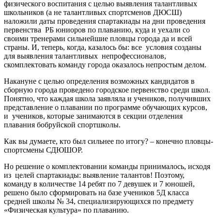
физического воспитания с целью выявления талантливых
школьников (а не талантливых спортсменов ДЮСШ)
наложили даты проведения спартакиады на дни проведения
первенства РБ юниоров по плаванию, куда и уехали со
своими тренерами сильнейшие пловцы города да и всей
страны. И, теперь, когда, казалось бы: все условия созданы
для выявления талантливых непрофессионалов,
скомплектовать команду города оказалось непростым делом.
Накануне с целью определения возможных кандидатов в
сборную города проведено городское первенство среди школ.
Понятно, что каждая школа заявляла и учеников, получивших
представление о плавании по программе обучающих курсов,
и учеников, которые занимаются в секции отделения
плавания бобруйской спортшколы.
Как вы думаете, кто был сильнее по итогу? – конечно пловцы-
спортсмены СДЮШОР.
Но решение о комплектовании команды принималось, исходя
из целей спартакиады: выявление талантов! Поэтому,
команду в количестве 14 ребят по 7 девушек и 7 юношей,
решено было сформировать на базе учеников 5Д класса
средней школы № 34, специализирующихся по предмету
«Физическая культура» по плаванию.