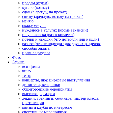
продам (отдам)
куплю (возьму)
сдам (в аренду, на прокат)
сниму (арендую, возьму на прокат)
меняю
окажу услуги
нуждаюсь в услугах (кроме вакансий)
ищу человека (разыскивается)
потери и находки (что потеряли или нашли)
разное (что не подходит для других разделов)
способы оплаты
правила раздела
Фото
Афиша
вся афиша
кино
театр
концерты, шоу, цирковые выступления
дискотеки, вечеринки
общегородские мероприятия
выставки, ярмарки
лекции, тренинги, семинары, мастер-классы,
презентации
квизы и клубы по интересам
спортивные мероприятия