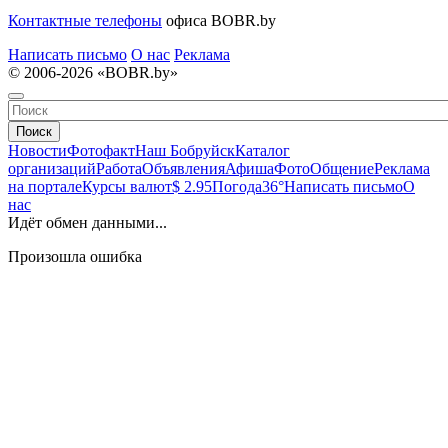
Контактные телефоны
офиса BOBR.by
Написать письмо
О нас
Реклама
© 2006-2026 «BOBR.by»
Поиск
Новости
Фотофакт
Наш Бобруйск
Каталог
организаций
Работа
Объявления
Афиша
Фото
Общение
Реклама
на портале
Курсы валют
$ 2.95
Погода
36°
Написать письмо
О
нас
Идёт обмен данными...
Произошла ошибка