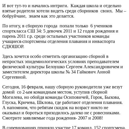
И вот тут-то и начались интриги. Каждая школа и отдельно
взятые родители хотели видеть среди сборников своих. Мы –
бобруйчане, знаем как это делается.
По итогу, в сборную города попали только 6 учеников
спорткласса СШ 34: 5 девочек 2011 и 12 годов рождения и
парень 2011 г.р. среди остальных участников команды
учащиеся-спортсмены отделения плавания и инваспорта
СДЮШОР.
Здесь хочется особо отметить организацию сборной в
непростых эпидемиологических условиях преподавателем
физической культуры Белоушко Сергеем Александровичем и
заместителем директора школы № 34 Гайкович Анной
Сергеевной.
Сегодня, 16 февраля, нашу сборную руководители уже везут
домой со 2-ым командным местом, уступив сборной
Могилева, но обойдя команды Осиповичей, Горок, Быхова,
Глуска, Кричева, Шклова, где работают отделения плавания.
А напомним, что ребятам скидок на возраст никто не
оказывал и бороться приходилось далеко не с ровесниками.
Смотрите заявляемые года рождения- 2007 и 2008!
В соревнованиях приняло участие 17 команд. 152 спортсмена,