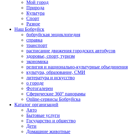
Мой город
Природа
Культура
Спорт
Разное
Наш Бобруйск
бобруйская энциклопедия
справка
транспорт
расписание движения городских автобусов
здоровье, спорт, туризм
экономика
религия и национально-культурные объединения
культура, образование, СМИ
литература и искусство
о городе
Фотогалереи
Сферические 360° панорамы
Online-сервисы Бобруйска
Каталог организаций
Авто
Бытовые услуги
Государство и общество
Дети
Домашние животные