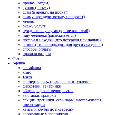
продам (отдам)
куплю (возьму)
сдам (в аренду, на прокат)
сниму (арендую, возьму на прокат)
меняю
окажу услуги
нуждаюсь в услугах (кроме вакансий)
ищу человека (разыскивается)
потери и находки (что потеряли или нашли)
разное (что не подходит для других разделов)
способы оплаты
правила раздела
Фото
Афиша
вся афиша
кино
театр
концерты, шоу, цирковые выступления
дискотеки, вечеринки
общегородские мероприятия
выставки, ярмарки
лекции, тренинги, семинары, мастер-классы,
презентации
квизы и клубы по интересам
спортивные мероприятия