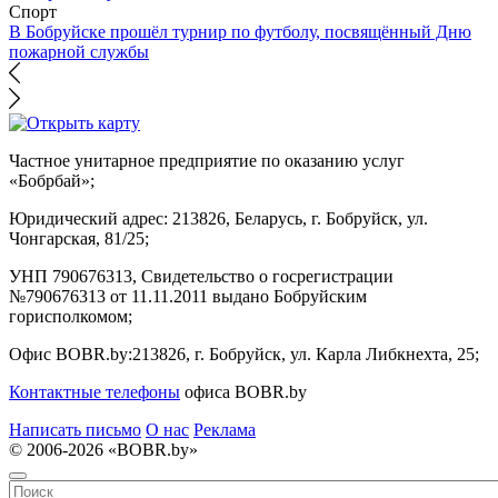
Спорт
В Бобруйске прошёл турнир по футболу, посвящённый Дню
пожарной службы
Частное унитарное предприятие по оказанию услуг
«Бобрбай»;
Юридический адрес:
213826, Беларусь, г. Бобруйск, ул.
Чонгарская, 81/25;
УНП 790676313, Свидетельство о госрегистрации
№790676313 от 11.11.2011 выдано Бобруйским
горисполкомом;
Офис BOBR.by:
213826, г. Бобруйск, ул. Карла Либкнехта, 25;
Контактные телефоны
офиса BOBR.by
Написать письмо
О нас
Реклама
© 2006-2026 «BOBR.by»