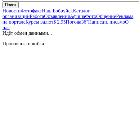
Поиск
Новости
Фотофакт
Наш Бобруйск
Каталог
организаций
Работа
Объявления
Афиша
Фото
Общение
Реклама
на портале
Курсы валют
$ 2.95
Погода
36°
Написать письмо
О
нас
Идёт обмен данными...
Произошла ошибка