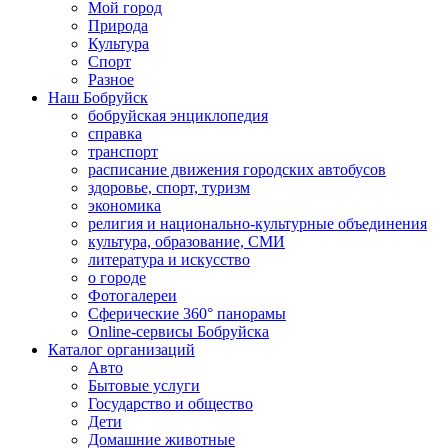
Мой город
Природа
Культура
Спорт
Разное
Наш Бобруйск
бобруйская энциклопедия
справка
транспорт
расписание движения городских автобусов
здоровье, спорт, туризм
экономика
религия и национально-культурные объединения
культура, образование, СМИ
литература и искусство
о городе
Фотогалереи
Сферические 360° панорамы
Online-сервисы Бобруйска
Каталог организаций
Авто
Бытовые услуги
Государство и общество
Дети
Домашние животные