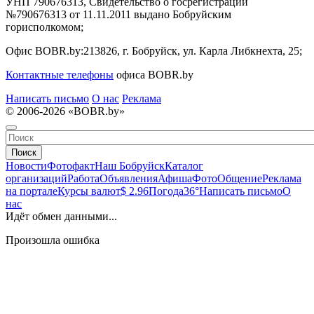
УНП 790676313, Свидетельство о госрегистрации
№790676313 от 11.11.2011 выдано Бобруйским
горисполкомом;
Офис BOBR.by:
213826, г. Бобруйск, ул. Карла Либкнехта, 25;
Контактные телефоны
офиса BOBR.by
Написать письмо
О нас
Реклама
© 2006-2026 «BOBR.by»
Поиск
Новости
Фотофакт
Наш Бобруйск
Каталог
организаций
Работа
Объявления
Афиша
Фото
Общение
Реклама
на портале
Курсы валют
$ 2.96
Погода
36°
Написать письмо
О
нас
Идёт обмен данными...
Произошла ошибка