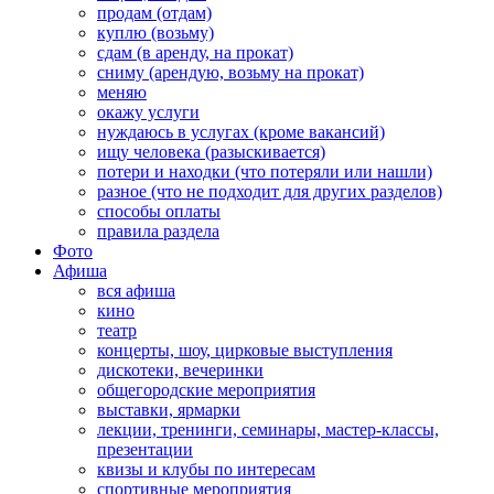
продам (отдам)
куплю (возьму)
сдам (в аренду, на прокат)
сниму (арендую, возьму на прокат)
меняю
окажу услуги
нуждаюсь в услугах (кроме вакансий)
ищу человека (разыскивается)
потери и находки (что потеряли или нашли)
разное (что не подходит для других разделов)
способы оплаты
правила раздела
Фото
Афиша
вся афиша
кино
театр
концерты, шоу, цирковые выступления
дискотеки, вечеринки
общегородские мероприятия
выставки, ярмарки
лекции, тренинги, семинары, мастер-классы,
презентации
квизы и клубы по интересам
спортивные мероприятия