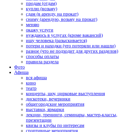
продам (отдам)
куплю (возьму)
сдам (в аренду, на прокат)
сниму (арендую, возьму на прокат)
меняю
окажу услуги
нуждаюсь в услугах (кроме вакансий)
ищу человека (разыскивается)
потери и находки (что потеряли или нашли)
разное (что не подходит для других разделов)
способы оплаты
правила раздела
Фото
Афиша
вся афиша
кино
театр
концерты, шоу, цирковые выступления
дискотеки, вечеринки
общегородские мероприятия
выставки, ярмарки
лекции, тренинги, семинары, мастер-классы,
презентации
квизы и клубы по интересам
спортивные мероприятия