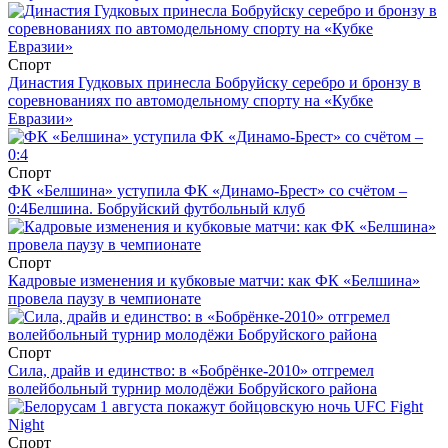
Спорт
Династия Гудковых принесла Бобруйску серебро и бронзу в
соревнованиях по автомодельному спорту на «Кубке
Евразии»
Спорт
ФК «Белшина» уступила ФК «Динамо-Брест» со счётом –
0:4
Белшина. Бобруйский футбольный клуб
Спорт
Кадровые изменения и кубковые матчи: как ФК «Белшина»
провела паузу в чемпионате
Спорт
Сила, драйв и единство: в «Бобрёнке-2010» отгремел
волейбольный турнир молодёжи Бобруйского района
Спорт