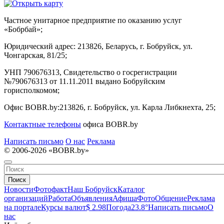
Частное унитарное предприятие по оказанию услуг
«Бобрбай»;
Юридический адрес:
213826, Беларусь, г. Бобруйск, ул.
Чонгарская, 81/25;
УНП 790676313, Свидетельство о госрегистрации
№790676313 от 11.11.2011 выдано Бобруйским
горисполкомом;
Офис BOBR.by:
213826, г. Бобруйск, ул. Карла Либкнехта, 25;
Контактные телефоны
офиса BOBR.by
Написать письмо
О нас
Реклама
© 2006-2026 «BOBR.by»
Поиск
Новости
Фотофакт
Наш Бобруйск
Каталог
организаций
Работа
Объявления
Афиша
Фото
Общение
Реклама
на портале
Курсы валют
$ 2.98
Погода
23.8°
Написать письмо
О
нас