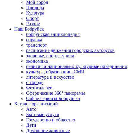
Мой город
Природа
Культура
Спорт
Разное
Наш Бобруйск
бобруйская энциклопедия
справка
транспорт
расписание движения городских автобусов
здоровье, спорт, туризм
экономика
религия и национально-культурные объединения
культура, образование, СМИ
литература и искусство
о городе
Фотогалереи
Сферические 360° панорамы
Online-сервисы Бобруйска
Каталог организаций
Авто
Бытовые услуги
Государство и общество
Дети
Домашние животные