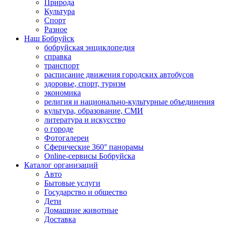
Природа
Культура
Спорт
Разное
Наш Бобруйск
бобруйская энциклопедия
справка
транспорт
расписание движения городских автобусов
здоровье, спорт, туризм
экономика
религия и национально-культурные объединения
культура, образование, СМИ
литература и искусство
о городе
Фотогалереи
Сферические 360° панорамы
Online-сервисы Бобруйска
Каталог организаций
Авто
Бытовые услуги
Государство и общество
Дети
Домашние животные
Доставка