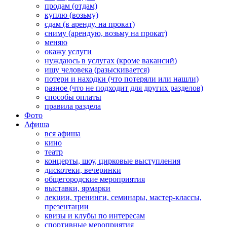
продам (отдам)
куплю (возьму)
сдам (в аренду, на прокат)
сниму (арендую, возьму на прокат)
меняю
окажу услуги
нуждаюсь в услугах (кроме вакансий)
ищу человека (разыскивается)
потери и находки (что потеряли или нашли)
разное (что не подходит для других разделов)
способы оплаты
правила раздела
Фото
Афиша
вся афиша
кино
театр
концерты, шоу, цирковые выступления
дискотеки, вечеринки
общегородские мероприятия
выставки, ярмарки
лекции, тренинги, семинары, мастер-классы,
презентации
квизы и клубы по интересам
спортивные мероприятия