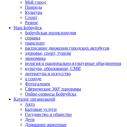
Мой город
Природа
Культура
Спорт
Разное
Наш Бобруйск
бобруйская энциклопедия
справка
транспорт
расписание движения городских автобусов
здоровье, спорт, туризм
экономика
религия и национально-культурные объединения
культура, образование, СМИ
литература и искусство
о городе
Фотогалереи
Сферические 360° панорамы
Online-сервисы Бобруйска
Каталог организаций
Авто
Бытовые услуги
Государство и общество
Дети
Домашние животные