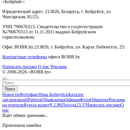
«Бобрбай»;
Юридический адрес:
213826, Беларусь, г. Бобруйск, ул.
Чонгарская, 81/25;
УНП 790676313, Свидетельство о госрегистрации
№790676313 от 11.11.2011 выдано Бобруйским
горисполкомом;
Офис BOBR.by:
213826, г. Бобруйск, ул. Карла Либкнехта, 25;
Контактные телефоны
офиса BOBR.by
Написать письмо
О нас
Реклама
© 2006-2026 «BOBR.by»
Поиск
Новости
Фотофакт
Наш Бобруйск
Каталог
организаций
Работа
Объявления
Афиша
Фото
Общение
Реклама
на портале
Курсы валют
$ 2.96
Погода
23.3°
Написать письмо
О
нас
Идёт обмен данными...
Произошла ошибка