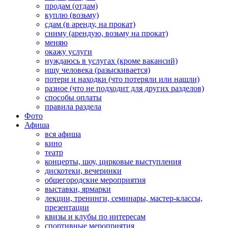
продам (отдам)
куплю (возьму)
сдам (в аренду, на прокат)
сниму (арендую, возьму на прокат)
меняю
окажу услуги
нуждаюсь в услугах (кроме вакансий)
ищу человека (разыскивается)
потери и находки (что потеряли или нашли)
разное (что не подходит для других разделов)
способы оплаты
правила раздела
Фото
Афиша
вся афиша
кино
театр
концерты, шоу, цирковые выступления
дискотеки, вечеринки
общегородские мероприятия
выставки, ярмарки
лекции, тренинги, семинары, мастер-классы,
презентации
квизы и клубы по интересам
спортивные мероприятия