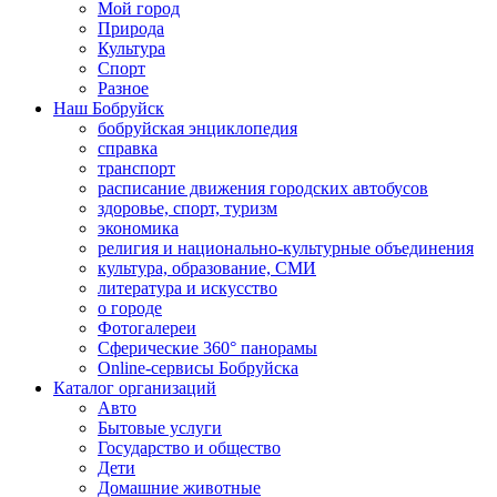
Мой город
Природа
Культура
Спорт
Разное
Наш Бобруйск
бобруйская энциклопедия
справка
транспорт
расписание движения городских автобусов
здоровье, спорт, туризм
экономика
религия и национально-культурные объединения
культура, образование, СМИ
литература и искусство
о городе
Фотогалереи
Сферические 360° панорамы
Online-сервисы Бобруйска
Каталог организаций
Авто
Бытовые услуги
Государство и общество
Дети
Домашние животные