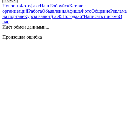
Поиск
Новости
Фотофакт
Наш Бобруйск
Каталог
организаций
Работа
Объявления
Афиша
Фото
Общение
Реклама
на портале
Курсы валют
$ 2.95
Погода
36°
Написать письмо
О
нас
Идёт обмен данными...
Произошла ошибка