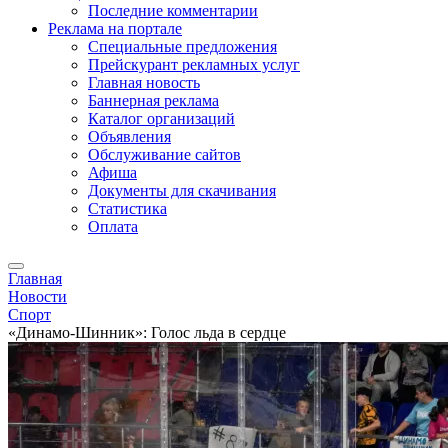
Последние комментарии
Реклама на портале
Специальные предложения
Прейскурант рекламных услуг
Главная новость
Баннерная реклама
Каталог организаций
Объявления
Обслуживание сайтов
Афиша
Документы для скачивания
Статистика
Оплата
Главная
Новости
Спорт
«Динамо-Шинник»: Голос льда в сердце