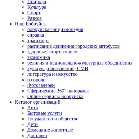
Природа
Культура
Спорт
Разное
Наш Бобруйск
бобруйская энциклопедия
справка
транспорт
расписание движения городских автобусов
здоровье, спорт, туризм
экономика
религия и национально-культурные объединения
культура, образование, СМИ
литература и искусство
о городе
Фотогалереи
Сферические 360° панорамы
Online-сервисы Бобруйска
Каталог организаций
Авто
Бытовые услуги
Государство и общество
Дети
Домашние животные
Доставка