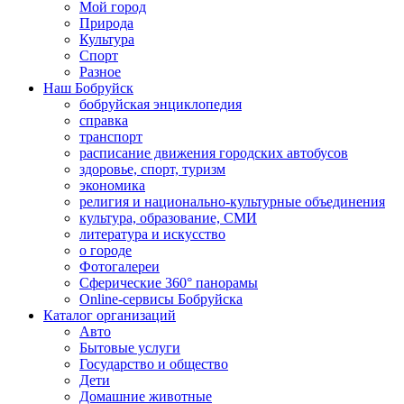
Мой город
Природа
Культура
Спорт
Разное
Наш Бобруйск
бобруйская энциклопедия
справка
транспорт
расписание движения городских автобусов
здоровье, спорт, туризм
экономика
религия и национально-культурные объединения
культура, образование, СМИ
литература и искусство
о городе
Фотогалереи
Сферические 360° панорамы
Online-сервисы Бобруйска
Каталог организаций
Авто
Бытовые услуги
Государство и общество
Дети
Домашние животные