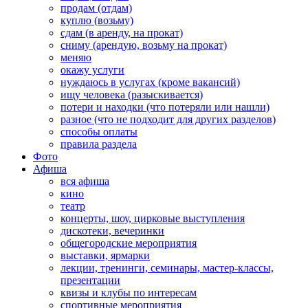
продам (отдам)
куплю (возьму)
сдам (в аренду, на прокат)
сниму (арендую, возьму на прокат)
меняю
окажу услуги
нуждаюсь в услугах (кроме вакансий)
ищу человека (разыскивается)
потери и находки (что потеряли или нашли)
разное (что не подходит для других разделов)
способы оплаты
правила раздела
Фото
Афиша
вся афиша
кино
театр
концерты, шоу, цирковые выступления
дискотеки, вечеринки
общегородские мероприятия
выставки, ярмарки
лекции, тренинги, семинары, мастер-классы,
презентации
квизы и клубы по интересам
спортивные мероприятия