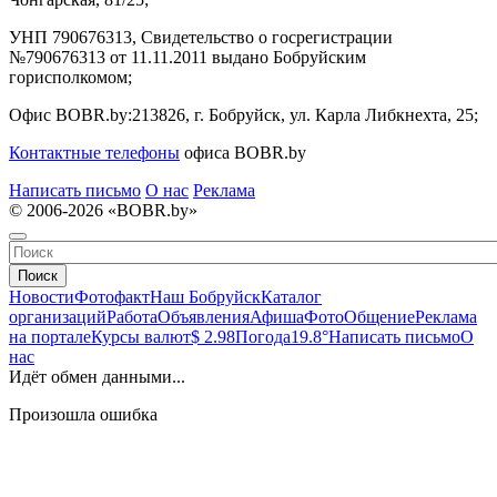
УНП 790676313, Свидетельство о госрегистрации
№790676313 от 11.11.2011 выдано Бобруйским
горисполкомом;
Офис BOBR.by:
213826, г. Бобруйск, ул. Карла Либкнехта, 25;
Контактные телефоны
офиса BOBR.by
Написать письмо
О нас
Реклама
© 2006-2026 «BOBR.by»
Поиск
Новости
Фотофакт
Наш Бобруйск
Каталог
организаций
Работа
Объявления
Афиша
Фото
Общение
Реклама
на портале
Курсы валют
$ 2.98
Погода
19.8°
Написать письмо
О
нас
Идёт обмен данными...
Произошла ошибка