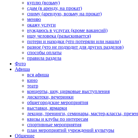
куплю (возьму)
сдам (в аренду, на прокат)
сниму (арендую, возьму на прокат)
меняю
окажу услуги
нуждаюсь в услугах (кроме вакансий)
ищу человека (разыскивается)
потери и находки (что потеряли или нашли)
разное (что не подходит для других разделов)
способы оплаты
правила раздела
Фото
Афиша
вся афиша
кино
театр
концерты, шоу, цирковые выступления
дискотеки, вечеринки
общегородские мероприятия
выставки, ярмарки
лекции, тренинги, семинары, мастер-классы, презе
квизы и клубы по интересам
спортивные мероприятия
план мероприятий учреждений культуры
Общение