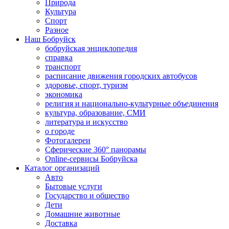
Природа
Культура
Спорт
Разное
Наш Бобруйск
бобруйская энциклопедия
справка
транспорт
расписание движения городских автобусов
здоровье, спорт, туризм
экономика
религия и национально-культурные объединения
культура, образование, СМИ
литература и искусство
о городе
Фотогалереи
Сферические 360° панорамы
Online-сервисы Бобруйска
Каталог организаций
Авто
Бытовые услуги
Государство и общество
Дети
Домашние животные
Доставка