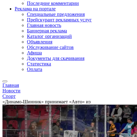
Последние комментарии
Реклама на портале
Специальные предложения
Прейскурант рекламных услуг
Главная новость
Баннерная реклама
Каталог организаций
Объявления
Обслуживание сайтов
Афиша
Документы для скачивания
Статистика
Оплата
Главная
Новости
Спорт
«Динамо-Шинник» принимает «Авто» из