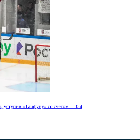
, уступив «Тайфуну» со счётом — 0:4