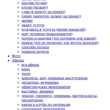
продам (отдам)
куплю (возьму)
сдам (в аренду, на прокат)
сниму (арендую, возьму на прокат)
меняю
окажу услуги
нуждаюсь в услугах (кроме вакансий)
ищу человека (разыскивается)
потери и находки (что потеряли или нашли)
разное (что не подходит для других разделов)
способы оплаты
правила раздела
Фото
Афиша
вся афиша
кино
театр
концерты, шоу, цирковые выступления
дискотеки, вечеринки
общегородские мероприятия
выставки, ярмарки
лекции, тренинги, семинары, мастер-классы,
презентации
квизы и клубы по интересам
спортивные мероприятия