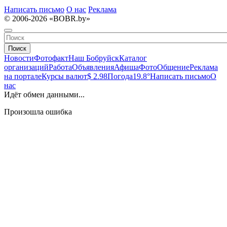
Написать письмо
О нас
Реклама
© 2006-2026 «BOBR.by»
Поиск
Новости
Фотофакт
Наш Бобруйск
Каталог
организаций
Работа
Объявления
Афиша
Фото
Общение
Реклама
на портале
Курсы валют
$ 2.98
Погода
19.8°
Написать письмо
О
нас
Идёт обмен данными...
Произошла ошибка