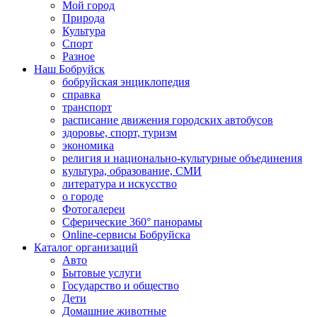
Мой город
Природа
Культура
Спорт
Разное
Наш Бобруйск
бобруйская энциклопедия
справка
транспорт
расписание движения городских автобусов
здоровье, спорт, туризм
экономика
религия и национально-культурные объединения
культура, образование, СМИ
литература и искусство
о городе
Фотогалереи
Сферические 360° панорамы
Online-сервисы Бобруйска
Каталог организаций
Авто
Бытовые услуги
Государство и общество
Дети
Домашние животные