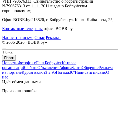
УНП 790676313, Свидетельство о госрегистрации
№790676313 от 11.11.2011 выдано Бобруйским
горисполкомом;
Офис BOBR.by:
213826, г. Бобруйск, ул. Карла Либкнехта, 25;
Контактные телефоны
офиса BOBR.by
Написать письмо
О нас
Реклама
© 2006-2026 «BOBR.by»
Поиск
Новости
Фотофакт
Наш Бобруйск
Каталог
организаций
Работа
Объявления
Афиша
Фото
Общение
Реклама
на портале
Курсы валют
$ 2.95
Погода
36°
Написать письмо
О
нас
Идёт обмен данными...
Произошла ошибка