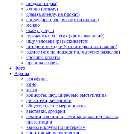
продам (отдам)
куплю (возьму)
сдам (в аренду, на прокат)
сниму (арендую, возьму на прокат)
меняю
окажу услуги
нуждаюсь в услугах (кроме вакансий)
ищу человека (разыскивается)
потери и находки (что потеряли или нашли)
разное (что не подходит для других разделов)
способы оплаты
правила раздела
Фото
Афиша
вся афиша
кино
театр
концерты, шоу, цирковые выступления
дискотеки, вечеринки
общегородские мероприятия
выставки, ярмарки
лекции, тренинги, семинары, мастер-классы,
презентации
квизы и клубы по интересам
спортивные мероприятия