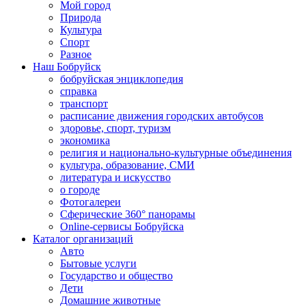
Мой город
Природа
Культура
Спорт
Разное
Наш Бобруйск
бобруйская энциклопедия
справка
транспорт
расписание движения городских автобусов
здоровье, спорт, туризм
экономика
религия и национально-культурные объединения
культура, образование, СМИ
литература и искусство
о городе
Фотогалереи
Сферические 360° панорамы
Online-сервисы Бобруйска
Каталог организаций
Авто
Бытовые услуги
Государство и общество
Дети
Домашние животные