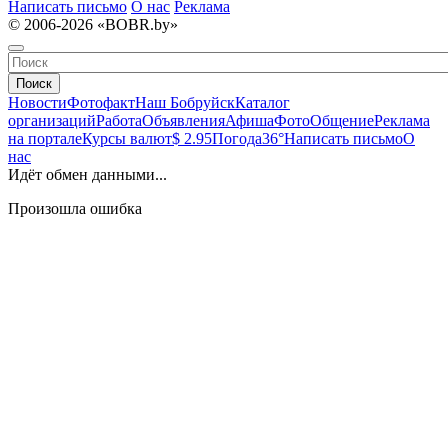
Написать письмо
О нас
Реклама
© 2006-2026 «BOBR.by»
Поиск
Новости
Фотофакт
Наш Бобруйск
Каталог
организаций
Работа
Объявления
Афиша
Фото
Общение
Реклама
на портале
Курсы валют
$ 2.95
Погода
36°
Написать письмо
О
нас
Идёт обмен данными...
Произошла ошибка