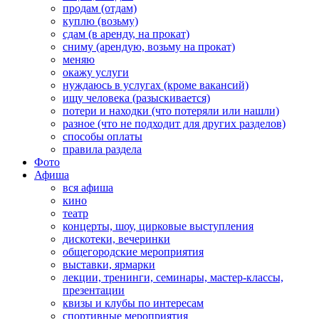
продам (отдам)
куплю (возьму)
сдам (в аренду, на прокат)
сниму (арендую, возьму на прокат)
меняю
окажу услуги
нуждаюсь в услугах (кроме вакансий)
ищу человека (разыскивается)
потери и находки (что потеряли или нашли)
разное (что не подходит для других разделов)
способы оплаты
правила раздела
Фото
Афиша
вся афиша
кино
театр
концерты, шоу, цирковые выступления
дискотеки, вечеринки
общегородские мероприятия
выставки, ярмарки
лекции, тренинги, семинары, мастер-классы,
презентации
квизы и клубы по интересам
спортивные мероприятия