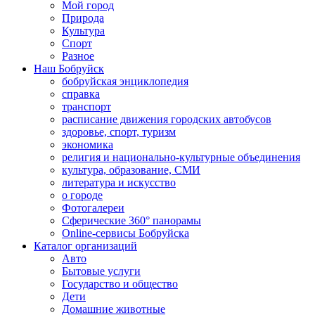
Мой город
Природа
Культура
Спорт
Разное
Наш Бобруйск
бобруйская энциклопедия
справка
транспорт
расписание движения городских автобусов
здоровье, спорт, туризм
экономика
религия и национально-культурные объединения
культура, образование, СМИ
литература и искусство
о городе
Фотогалереи
Сферические 360° панорамы
Online-сервисы Бобруйска
Каталог организаций
Авто
Бытовые услуги
Государство и общество
Дети
Домашние животные