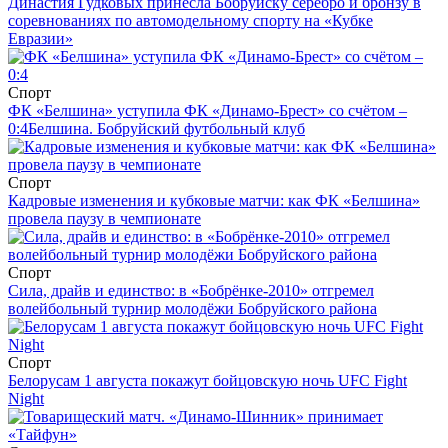
Династия Гудковых принесла Бобруйску серебро и бронзу в
соревнованиях по автомодельному спорту на «Кубке
Евразии»
Спорт
ФК «Белшина» уступила ФК «Динамо-Брест» со счётом –
0:4
Белшина. Бобруйский футбольный клуб
Спорт
Кадровые изменения и кубковые матчи: как ФК «Белшина»
провела паузу в чемпионате
Спорт
Сила, драйв и единство: в «Бобрёнке-2010» отгремел
волейбольный турнир молодёжи Бобруйского района
Спорт
Белорусам 1 августа покажут бойцовскую ночь UFC Fight
Night